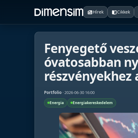
Hírek
Cikkek
Fenyegető veszé
óvatosabban ny
részvényekhez 
Portfolio
· 2026-06-30 16:00
Energia
Energiakereskedelem