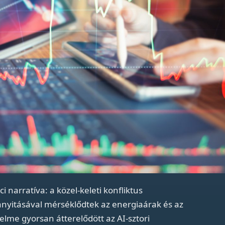
i narratíva: a közel-keleti konfliktus
anyitásával mérséklődtek az energiaárak és az
yelme gyorsan átterelődött az AI-sztori