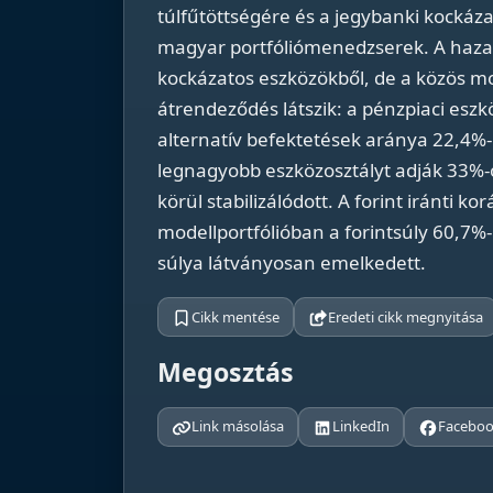
túlfűtöttségére és a jegybanki kockázat
magyar portfóliómenedzserek. A haza
kockázatos eszközökből, de a közös m
átrendeződés látszik: a pénzpiaci esz
alternatív befektetések aránya 22,4%-
legnagyobb eszközosztályt adják 33%-o
körül stabilizálódott. A forint iránti 
modellportfólióban a forintsúly 60,7%
súlya látványosan emelkedett.
Cikk mentése
Eredeti cikk megnyitása
Megosztás
Link másolása
LinkedIn
Facebo