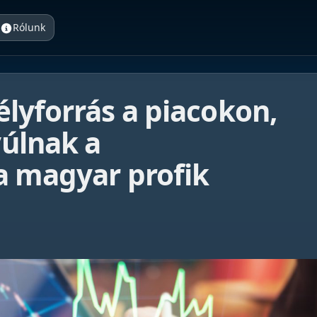
Rólunk
lyforrás a piacokon,
úlnak a
a magyar profik