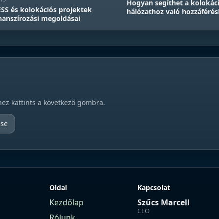
Hogyan segíthet a kolokác
SS és kolokációs projektek
hálózathoz való hozzáféré
nanszírozási megoldásai
hez kattints a következő gombra.
ése
Oldal
Kapcsolat
Kezdőlap
Szűcs Marcell
CEO
Rólunk