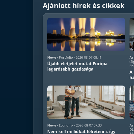
Ajánlott hírek és cikkek
News
· Portfolio · 2026-08-07 08:41
Ar
(Si
Újabb életjelet mutat Európa
Szi
legerősebb gazdasága
A 
ha
News
· Economx · 2026-08-07 07:33
Ar
DL
Nem kell milliókat félretenni: így
15