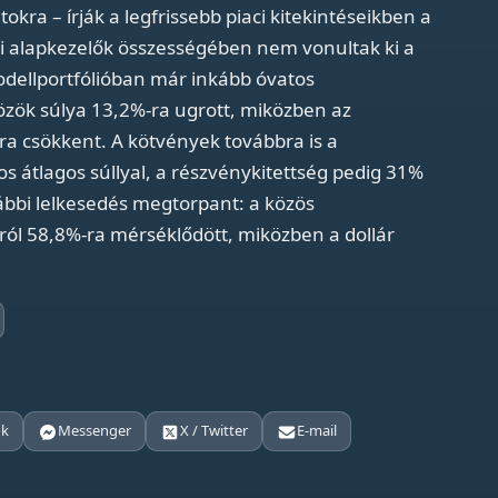
okra – írják a legfrissebb piaci kitekintéseikben a
i alapkezelők összességében nem vonultak ki a
odellportfólióban már inkább óvatos
közök súlya 13,2%-ra ugrott, miközben az
ra csökkent. A kötvények továbbra is a
s átlagos súllyal, a részvénykitettség pedig 31%
korábbi lelkesedés megtorpant: a közös
-ról 58,8%-ra mérséklődött, miközben a dollár
ok
Messenger
X / Twitter
E-mail