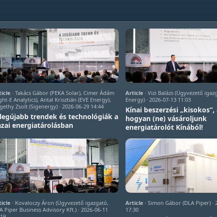
ticle
· Takács Gábor (PEKA Solar), Cimer Ádám
Article
· Vizi Balázs (Ügyvezető igaz
ght-E Analytics), Antal Krisztián (EVE Energy),
Energy) · 2026-07-13 11:03
gethy Zsolt (Sigenergy) · 2026-06-29 14:44
Kínai beszerzési „kisokos”,
legújabb trendek és technológiák a
hogyan (ne) vásároljunk
zai energiatárolásban
energiatárolót Kínából!
ticle
· Kovaloczy Áron (Ügyvezető igazgató,
Article
· Simon Gábor (DLA Piper) · 
A Piper Business Advisory Kft.) · 2026-06-11
17:30
:19