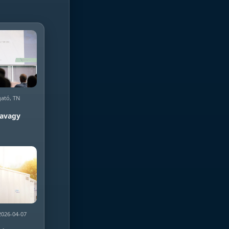
gató, TN
 avagy
2026-04-07