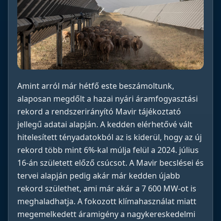
Amint arról már hétfő este beszámoltunk,
alaposan megdőlt a hazai nyári áramfogyasztási
rekord a rendszerirányító Mavir tájékoztató
jellegű adatai alapján. A kedden elérhetővé vált
hitelesített tényadatokból az is kiderül, hogy az új
rekord több mint 6%-kal múlja felül a 2024. július
16-án született előző csúcsot. A Mavir becslései és
tervei alapján pedig akár már kedden újabb
rekord születhet, ami már akár a 7 600 MW-ot is
meghaladhatja. A fokozott klímahasználat miatt
megemelkedett áramigény a nagykereskedelmi