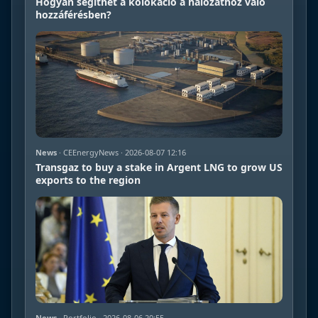
Hogyan segíthet a kolokáció a hálózathoz való
hozzáférésben?
News
· CEEnergyNews · 2026-08-07 12:16
Transgaz to buy a stake in Argent LNG to grow US
exports to the region
News
· Portfolio · 2026-08-06 20:55