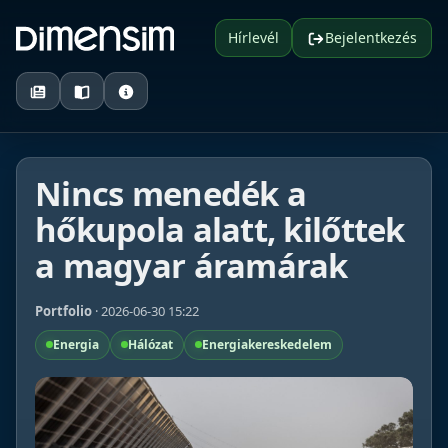
Hírlevél
Bejelentkezés
Nincs menedék a
hőkupola alatt, kilőttek
a magyar áramárak
Portfolio
· 2026-06-30 15:22
Energia
Hálózat
Energiakereskedelem