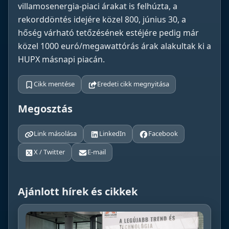
villamosenergia-piaci árakat is felhúzta, a
rekorddöntés idejére közel 800, június 30, a
hőség várható tetőzésének estéjére pedig már
közel 1000 euró/megawattórás árak alakultak ki a
HUPX másnapi piacán.
Cikk mentése
Eredeti cikk megnyitása
Megosztás
Link másolása
LinkedIn
Facebook
X / Twitter
E-mail
Ajánlott hírek és cikkek