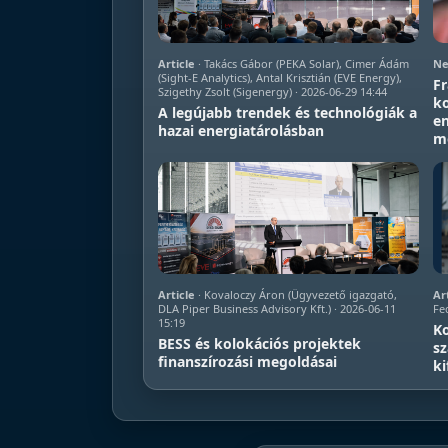
Article
· Takács Gábor (PEKA Solar), Cimer Ádám
Ne
(Sight-E Analytics), Antal Krisztián (EVE Energy),
Fr
Szigethy Zsolt (Sigenergy) · 2026-06-29 14:44
ko
A legújabb trendek és technológiák a
en
hazai energiatárolásban
m
Article
· Kovaloczy Áron (Ügyvezető igazgató,
Ar
DLA Piper Business Advisory Kft.) · 2026-06-11
Fed
15:19
Ko
BESS és kolokációs projektek
sz
finanszírozási megoldásai
ki