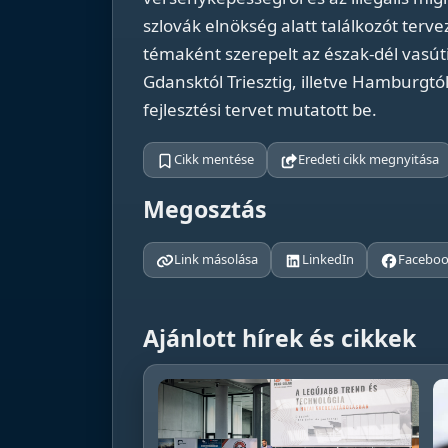
szlovák elnökség alatt találkozót terv
témaként szerepelt az észak-dél vasúti
Gdansktól Triesztig, illetve Hamburgtó
fejlesztési tervet mutatott be.
Cikk mentése
Eredeti cikk megnyitása
Megosztás
Link másolása
LinkedIn
Facebo
Ajánlott hírek és cikkek