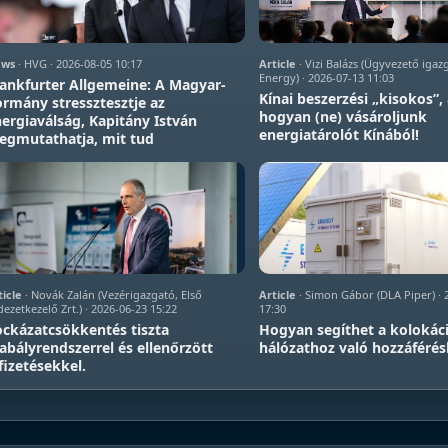
ws
· HVG · 2026-08-05 10:17
Article
· Vizi Balázs (Ügyvezető igaz
Energy) · 2026-07-13 11:03
ankfurter Allgemeine: A Magyar-
Kínai beszerzési „kisokos”,
rmány stressztesztje az
hogyan (ne) vásároljunk
ergiaválság, Kapitány István
energiatárolót Kínából!
egmutathatja, mit tud
ticle
· Novák Zalán (Vezérigazgató, Első
Article
· Simon Gábor (DLA Piper) · 
ezetkezelő Zrt.) · 2026-06-23 15:22
17:30
ckázatcsökkentés tiszta
Hogyan segíthet a kolokác
abályrendszerrel és ellenőrzött
hálózathoz való hozzáféré
fizetésekkel.