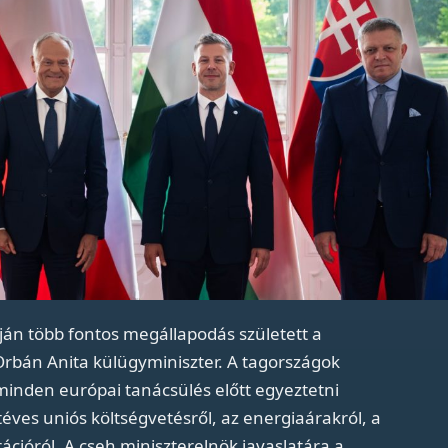
óján több fontos megállapodás született a
 Orbán Anita külügyminiszter. A tagországok
 minden európai tanácsülés előtt egyeztetni
éves uniós költségvetésről, az energiaárakról, a
ációról. A cseh miniszterelnök javaslatára a