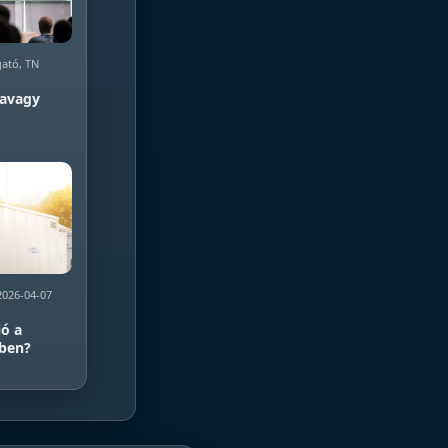
gató, TN
 avagy
2026-04-07
ió a
sben?