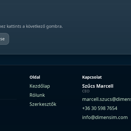
hez kattints a következő gombra.
ése
Oldal
Kapcsolat
Kezdőlap
Szűcs Marcell
CEO
Rólunk
marcell.szucs@dimen
Szerkesztők
+36 30 598 7654
info@dimensim.com