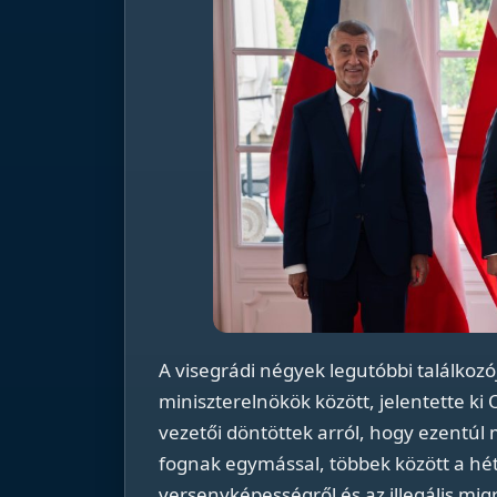
A visegrádi négyek legutóbbi találkoz
miniszterelnökök között, jelentette ki
vezetői döntöttek arról, hogy ezentúl
fognak egymással, többek között a hét
versenyképességről és az illegális migr