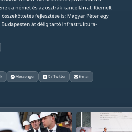
eznek a német és az osztrák kancellárral. Kiemelt
 összeköttetés fejlesztése is: Magyar Péter egy
l Budapesten át délig tartó infrastruktúra-
ok
Messenger
X / Twitter
E-mail