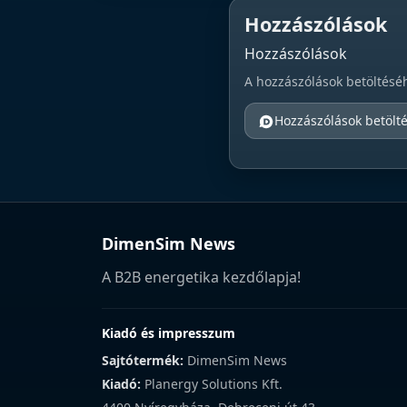
Hozzászólások
Hozzászólások
A hozzászólások betöltésé
Hozzászólások betölt
DimenSim News
A B2B energetika kezdőlapja!
Kiadó és impresszum
Sajtótermék:
DimenSim News
Kiadó:
Planergy Solutions Kft.