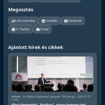
Megosztás
Link másolása
LinkedIn
Facebook
X / Twitter
E-mail
Ajánlott hírek és cikkek
Article
· Vizi Balázs (Ügyvezető igazgató, TN Energy) · 2026-07-13
11:03
Kínai beszerzési „kisokos”, avagy hogyan (ne)