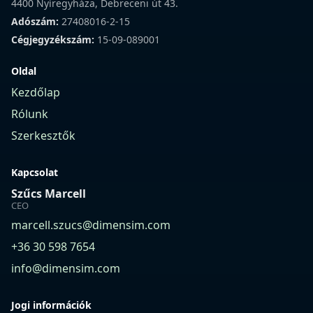
4400 Nyíregyháza, Debreceni út 43.
Adószám:
27408016-2-15
Cégjegyzékszám:
15-09-089001
Oldal
Kezdőlap
Rólunk
Szerkesztők
Kapcsolat
Szűcs Marcell
CEO
marcell.szucs@dimensim.com
+36 30 598 7654
info@dimensim.com
Jogi információk