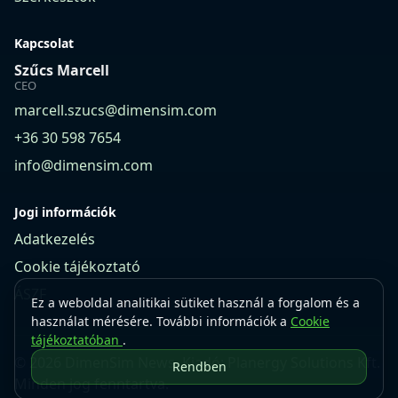
Kapcsolat
Szűcs Marcell
CEO
marcell.szucs@dimensim.com
+36 30 598 7654
info@dimensim.com
Jogi információk
Adatkezelés
Cookie tájékoztató
ÁSZF
Ez a weboldal analitikai sütiket használ a forgalom és a
használat mérésére. További információk a
Cookie
tájékoztatóban
.
© 2026 DimenSim News. Kiadó: Planergy Solutions Kft.
Rendben
Minden jog fenntartva.