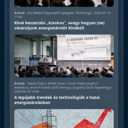
Article
· Vizi Balázs (Ügyvezető igazgató, TN Energy) · 2026-07-13
11:03
Kínai beszerzési „kisokos”, avagy hogyan (ne)
vásároljunk energiatárolót Kínából!
Article
· Takács Gábor (PEKA Solar), Cimer Ádám (Sight-E
Analytics), Antal Krisztián (EVE Energy), Szigethy Zsolt (Sigenergy) ·
2026-06-29 14:44
A legújabb trendek és technológiák a hazai
energiatárolásban