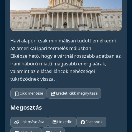
Havi alapon csak minimálisan tudott emelkedni
az amerikai ipari termelés májusban.
Elképzelhető, hogy a vártnál rosszabb adatban az
iráni háború miatti magasabb energiaárak,
valamint az ellátási láncok nehézségei
tükröződnek vissza.
Cikk mentése
Eredeti cikk megnyitása
Megosztás
Link másolása
LinkedIn
Facebook