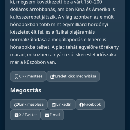
ki, mégsem következett be a várt 150–200
dolláros árrobbanás, amiben Kína és Amerika is
kulcsszerepet játszik. A világ azonban az elmúlt
hónapokban több mint egymilliárd hordónyi
készletet élt fel, és a fizikai olajáramlás
normalizálódása a megállapodás ellenére is
hónapokba telhet. A piac tehát egyelőre törékeny
marad, miközben a nyári csúcskereslet időszaka
már a küszöbön van.
Cikk mentése
Eredeti cikk megnyitása
Megosztás
Link másolása
LinkedIn
Facebook
X / Twitter
E-mail