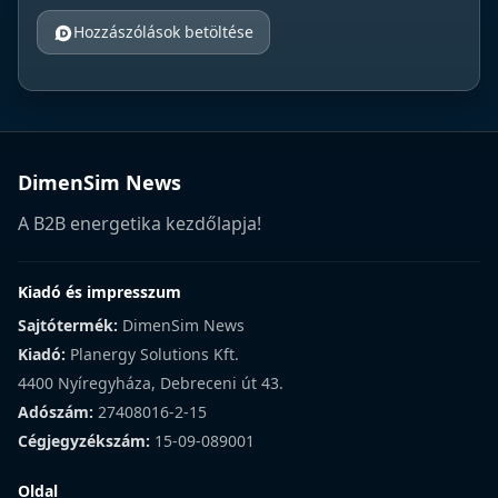
Hozzászólások betöltése
DimenSim News
A B2B energetika kezdőlapja!
Kiadó és impresszum
Sajtótermék:
DimenSim News
Kiadó:
Planergy Solutions Kft.
4400 Nyíregyháza, Debreceni út 43.
Adószám:
27408016-2-15
Cégjegyzékszám:
15-09-089001
Oldal