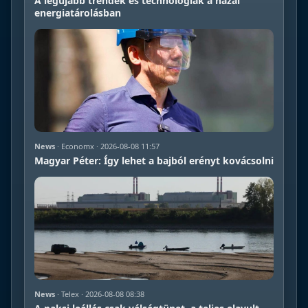
A legújabb trendek és technológiák a hazai
energiatárolásban
News
· Economx · 2026-08-08 11:57
Magyar Péter: Így lehet a bajból erényt kovácsolni
News
· Telex · 2026-08-08 08:38