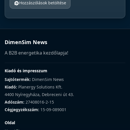
Hozzászólások betöltése
DimenSim News
A B2B energetika kezdőlapja!
Kiadó és impresszum
Sajtótermék:
DimenSim News
Kiadó:
Planergy Solutions Kft.
4400 Nyíregyháza, Debreceni út 43.
Adószám:
27408016-2-15
Cégjegyzékszám:
15-09-089001
Oldal