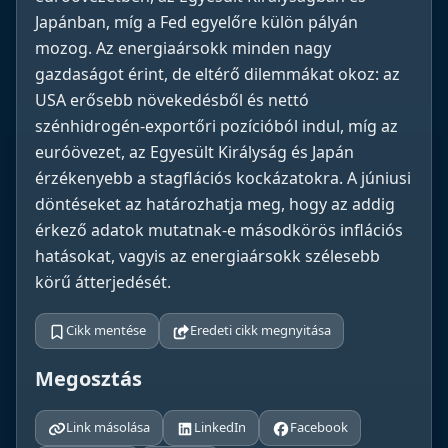
Japánban, míg a Fed egyelőre külön pályán
mozog. Az energiaársokk minden nagy
gazdaságot érint, de eltérő dilemmákat okoz: az
USA erősebb növekedésből és nettó
szénhidrogén-exportőri pozícióból indul, míg az
euróövezet, az Egyesült Királyság és Japán
érzékenyebb a stagflációs kockázatokra. A júniusi
döntéseket az határozhatja meg, hogy az addig
érkező adatok mutatnak-e másodkörös inflációs
hatásokat, vagyis az energiaársokk szélesebb
körű átterjedését.
Cikk mentése
Eredeti cikk megnyitása
Megosztás
Link másolása
LinkedIn
Facebook