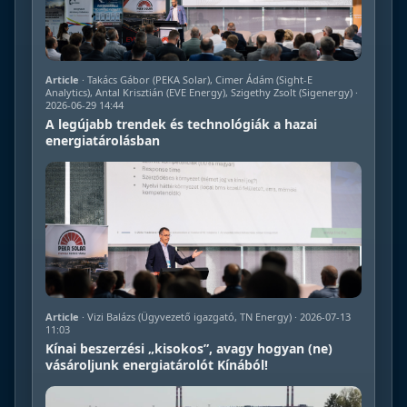
Article
· Takács Gábor (PEKA Solar), Cimer Ádám (Sight-E
Analytics), Antal Krisztián (EVE Energy), Szigethy Zsolt (Sigenergy) ·
2026-06-29 14:44
A legújabb trendek és technológiák a hazai
energiatárolásban
Article
· Vizi Balázs (Ügyvezető igazgató, TN Energy) · 2026-07-13
11:03
Kínai beszerzési „kisokos”, avagy hogyan (ne)
vásároljunk energiatárolót Kínából!