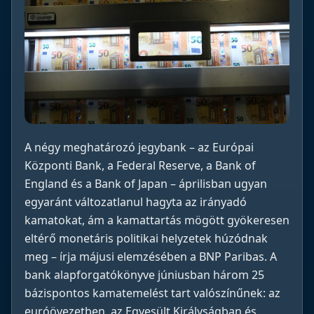
A négy meghatározó jegybank – az Európai
Központi Bank, a Federal Reserve, a Bank of
England és a Bank of Japan – áprilisban ugyan
egyaránt változatlanul hagyta az irányadó
kamatokat, ám a kamattartás mögött gyökeresen
eltérő monetáris politikai helyzetek húzódnak
meg – írja májusi elemzésében a BNP Paribas. A
bank alapforgatókönyve júniusban három 25
bázispontos kamatemelést tart valószínűnek: az
euróövezetben, az Egyesült Királyságban és