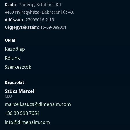
Kiadó:
Planergy Solutions Kft.
4400 Nyíregyháza, Debreceni út 43.
Adószám:
27408016-2-15
Cégjegyzékszám:
15-09-089001
Oldal
Kezdőlap
Rólunk
Szerkesztők
Kapcsolat
Szűcs Marcell
CEO
marcell.szucs@dimensim.com
+36 30 598 7654
info@dimensim.com