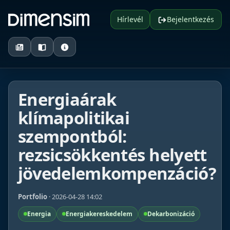
Hírlevél
Bejelentkezés
Energiaárak
klímapolitikai
szempontból:
rezsicsökkentés helyett
jövedelemkompenzáció?
Portfolio
· 2026-04-28 14:02
Energia
Energiakereskedelem
Dekarbonizáció