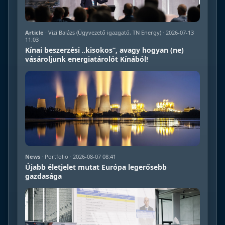
Article
· Vizi Balázs (Ügyvezető igazgató, TN Energy) · 2026-07-13
11:03
Kínai beszerzési „kisokos”, avagy hogyan (ne)
vásároljunk energiatárolót Kínából!
News
· Portfolio · 2026-08-07 08:41
Újabb életjelet mutat Európa legerősebb
gazdasága