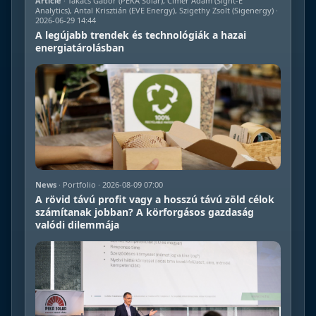
Article
· Takács Gábor (PEKA Solar), Cimer Ádám (Sight-E
Analytics), Antal Krisztián (EVE Energy), Szigethy Zsolt (Sigenergy) ·
2026-06-29 14:44
A legújabb trendek és technológiák a hazai
energiatárolásban
News
· Portfolio · 2026-08-09 07:00
A rövid távú profit vagy a hosszú távú zöld célok
számítanak jobban? A körforgásos gazdaság
valódi dilemmája