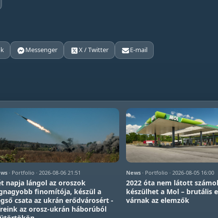
ok
Messenger
X / Twitter
E-mail
ws
· Portfolio · 2026-08-06 21:51
News
· Portfolio · 2026-08-05 16:00
t napja lángol az oroszok
2022 óta nem látott számo
gnagyobb finomítója, készül a
készülhet a Mol – brutális
gső csata az ukrán erődvárosért -
várnak az elemzők
reink az orosz-ukrán háborúból
sütörtökön