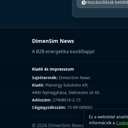
Hozzászólások betölt
DimenSim News
A B2B energetika kezdőlapja!
Kiadó és impresszum
Sajtótermék:
DimenSim News
Kiadó:
Planergy Solutions Kft.
4400 Nyíregyháza, Debreceni út 43.
Adószám:
27408016-2-15
Cégjegyzékszám:
15-09-089001
Ez a weboldal analit
információk a
Cooki
© 2026 DimenSim News. Kiadó: Planergy Solu