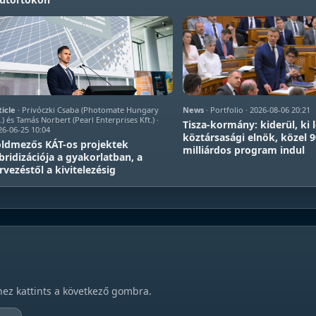
ticle
· Privóczki Csaba (Photomate Hungary
News
· Portfolio · 2026-08-06 20:21
.) és Tamás Norbert (Pearl Enterprises Kft.) ·
Tisza-kormány: kiderül, ki l
26-06-25 10:04
köztársasági elnök, közel 
ldmezős KÁT-os projektek
milliárdos program indul
bridizációja a gyakorlatban, a
rvezéstől a kivitelezésig
hez kattints a következő gombra.