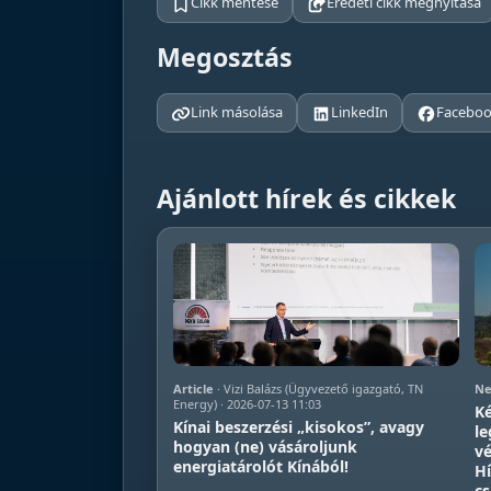
Cikk mentése
Eredeti cikk megnyitása
Megosztás
Link másolása
LinkedIn
Facebo
Ajánlott hírek és cikkek
Article
· Vizi Balázs (Ügyvezető igazgató, TN
Ne
Energy) · 2026-07-13 11:03
Ké
Kínai beszerzési „kisokos”, avagy
le
hogyan (ne) vásároljunk
vé
energiatárolót Kínából!
Hí
c