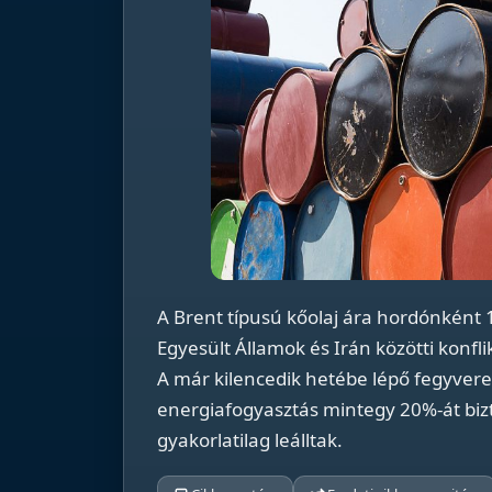
A Brent típusú kőolaj ára hordónként 
Egyesült Államok és Irán közötti konfl
A már kilencedik hetébe lépő fegyvere
energiafogyasztás mintegy 20%-át bizt
gyakorlatilag leálltak.