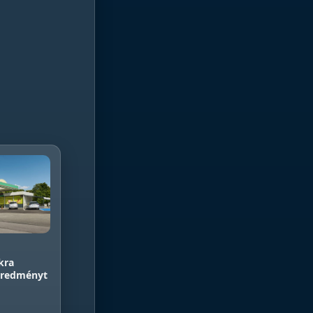
kra
 eredményt