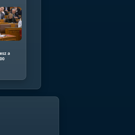
esz a
900