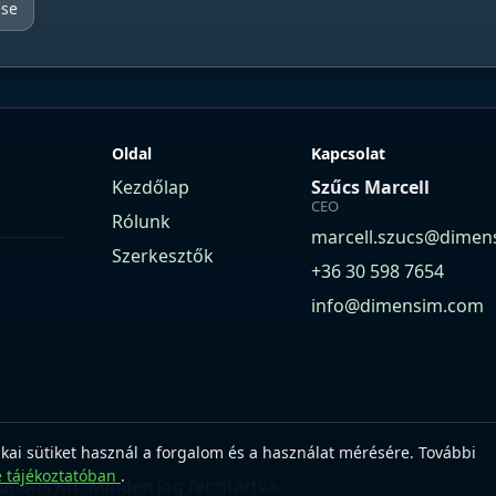
ése
Oldal
Kapcsolat
Kezdőlap
Szűcs Marcell
CEO
Rólunk
marcell.szucs@dimen
Szerkesztők
+36 30 598 7654
info@dimensim.com
ikai sütiket használ a forgalom és a használat mérésére. További
e tájékoztatóban
.
tions Kft. Minden jog fenntartva.