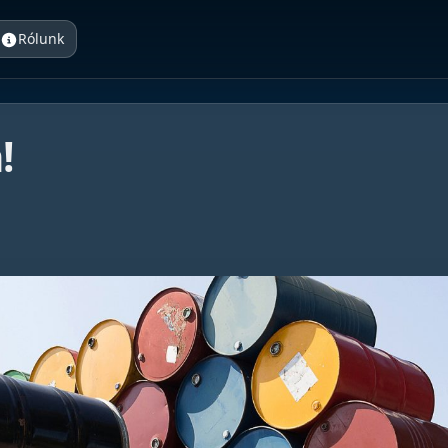
Rólunk
!