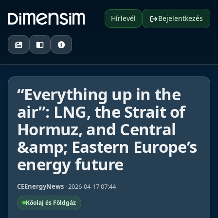
Hírlevél
Bejelentkezés
“Everything up in the
air”: LNG, the Strait of
Hormuz, and Central
&amp; Eastern Europe’s
energy future
CEEnergyNews
· 2026-04-17 07:44
Kőolaj és Földgáz