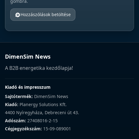
gombra.
Hozzászólások betöltése
DimenSim News
A B2B energetika kezdőlapja!
Kiadó és impresszum
Sajtótermék:
DimenSim News
Kiadó:
Planergy Solutions Kft.
4400 Nyíregyháza, Debreceni út 43.
Adószám:
27408016-2-15
Cégjegyzékszám:
15-09-089001