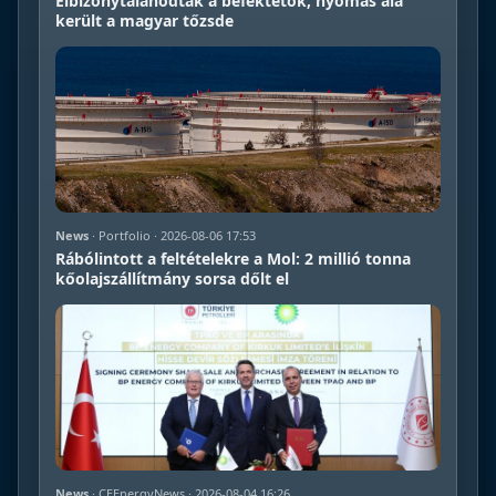
Elbizonytalanodtak a befektetők, nyomás alá
került a magyar tőzsde
News
· Portfolio · 2026-08-06 17:53
Rábólintott a feltételekre a Mol: 2 millió tonna
kőolajszállítmány sorsa dőlt el
News
· CEEnergyNews · 2026-08-04 16:26