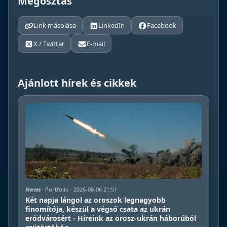
Megosztás
Link másolása
LinkedIn
Facebook
X / Twitter
E-mail
Ajánlott hírek és cikkek
News
· Portfolio · 2026-08-06 21:51
Két napja lángol az oroszok legnagyobb
finomítója, készül a végső csata az ukrán
erődvárosért - Híreink az orosz-ukrán háborúból