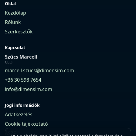
Oldal
Kezdőlap
Rólunk
Szerkesztők
Kapcsolat
Szűcs Marcell
CEO
marcell.szucs@dimensim.com
+36 30 598 7654
info@dimensim.com
Jogi információk
Adatkezelés
Cookie tájékoztató
ÁSZF