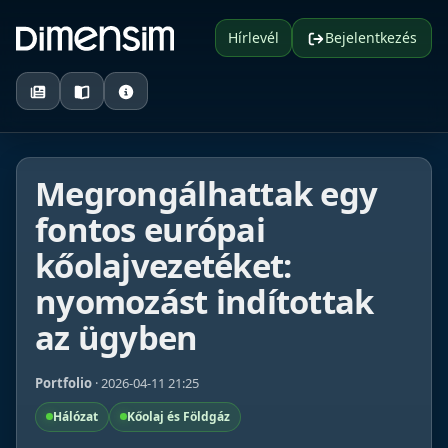
Hírlevél
Bejelentkezés
Megrongálhattak egy
fontos európai
kőolajvezetéket:
nyomozást indítottak
az ügyben
Portfolio
· 2026-04-11 21:25
Hálózat
Kőolaj és Földgáz