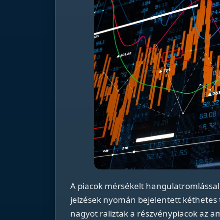
A piacok mérsékelt hangulatromlással 
jelzések nyomán bejelentett kéthetes
nagyot raliztak a részvénypiacok az am