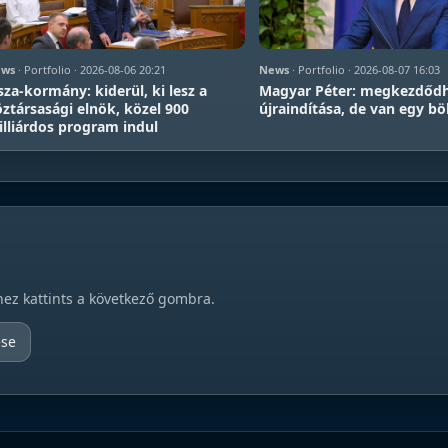
ws
· Portfolio · 2026-08-06 20:21
News
· Portfolio · 2026-08-07 16:03
sza-kormány: kiderül, ki lesz a
Magyar Péter: megkezdődh
ztársasági elnök, közel 900
újraindítása, de van egy b
lliárdos program indul
hez kattints a következő gombra.
ése