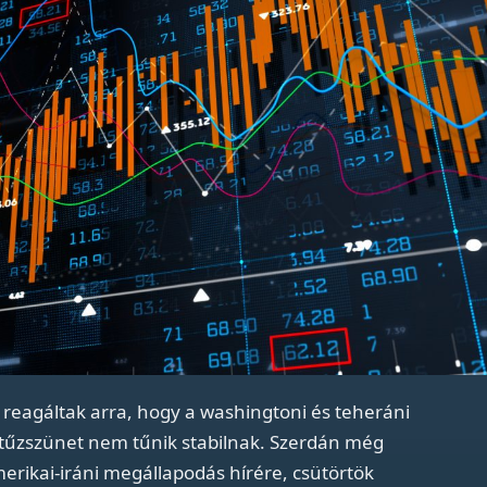
reagáltak arra, hogy a washingtoni és teheráni
 tűzszünet nem tűnik stabilnak. Szerdán még
erikai-iráni megállapodás hírére, csütörtök