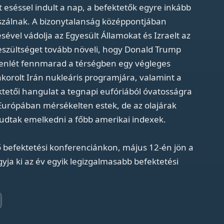
 eséssel indult a nap, a befektetők egyre inkább
uszálnak. A bizonytalanság középpontjában
sével vádolja az Egyesült Államokat és Izraelt az
 feszültséget tovább növeli, hogy Donald Trump
jelenlét fennmarad a térségben egy végleges
korolt Irán nukleáris programjára, valamint a
tetői hangulat a tegnapi eufóriából óvatosságra
 Európában mérsékelten estek, de az olajárak
tudtak emelkedni a főbb amerikai indexek.
ő befektetési konferenciánkon, május 12-én jön a
yja ki az év egyik legizgalmasabb befektetési