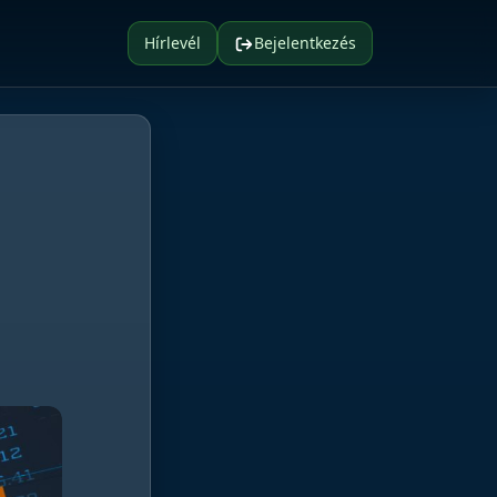
Hírlevél
Bejelentkezés