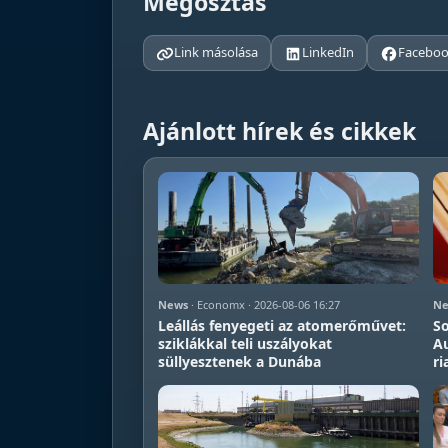
Megosztás
Link másolása
LinkedIn
Facebo
Ajánlott hírek és cikkek
News
· Economx · 2026-08-06 16:27
Ne
Leállás fenyegeti az atomerőművet:
So
sziklákkal teli uszályokat
Au
süllyesztenek a Dunába
ri