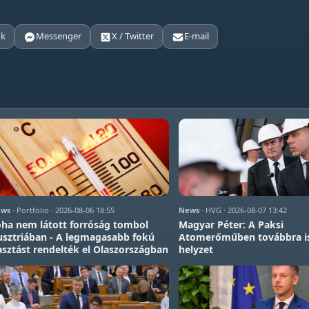
ok
Messenger
X / Twitter
E-mail
ws
· Portfolio · 2026-08-06 18:55
News
· HVG · 2026-08-07 13:42
ha nem látott forróság tombol
Magyar Péter: A Paksi
sztriában - A legmagasabb fokú
Atomerőműben továbbra is
asztást rendelték el Olaszországban
helyzet