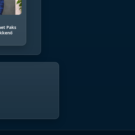
et Paks
ökkenő