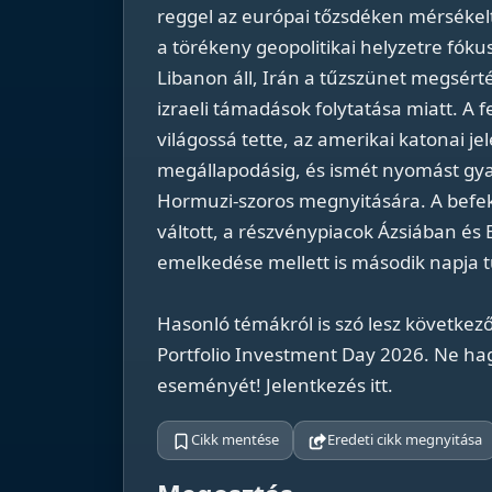
reggel az európai tőzsdéken mérsékelt
a törékeny geopolitikai helyzetre fók
Libanon áll, Irán a tűzszünet megsérté
izraeli támadások folytatása miatt. A
világossá tette, az amerikai katonai 
megállapodásig, és ismét nyomást gya
Hormuzi-szoros megnyitására. A befek
váltott, a részvénypiacok Ázsiában és
emelkedése mellett is második napja 
Hasonló témákról is szó lesz következ
Portfolio Investment Day 2026. Ne hag
eseményét! Jelentkezés itt.
Cikk mentése
Eredeti cikk megnyitása