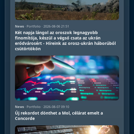
News
· Portfolio · 2026-08-06 21:51
Két napja lángol az oroszok legnagyobb
finomítója, készül a végső csata az ukrán
erődvárosért - Híreink az orosz-ukrán háborúból
csütörtökön
News
· Portfolio · 2026-08-07 09:10
Új rekordot dönthet a Mol, célárat emelt a
Concorde