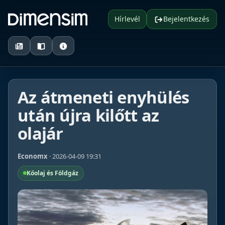
Hírlevél
Bejelentkezés
Az átmeneti enyhülés
után újra kilőtt az
olajár
Economx
· 2026-04-09 19:31
Kőolaj és Földgáz