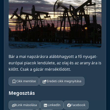
Bár a mai napzárásra alábbhagyott a fő nyugat-
európai piacok lendülete, az olaj és az arany ára is
kilőtt. Csak a gázár mérséklődött.
Cikk mentése
Eredeti cikk megnyitása
Megosztás
Link másolása
LinkedIn
Facebook