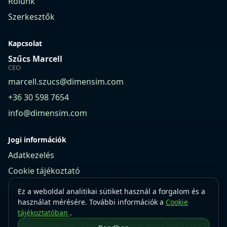
Rólunk
Szerkesztők
Kapcsolat
Szűcs Marcell
CEO
marcell.szucs@dimensim.com
+36 30 598 7654
info@dimensim.com
Jogi információk
Adatkezelés
Cookie tájékoztató
ÁSZF
Ez a weboldal analitikai sütiket használ a forgalom és a
használat mérésére. További információk a
Cookie
tájékoztatóban
.
© 2026 DimenSim News. Kiadó: Planergy Solutions Kft.