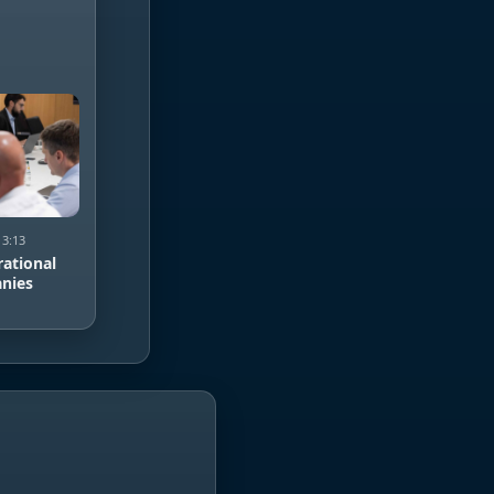
13:13
rational
anies