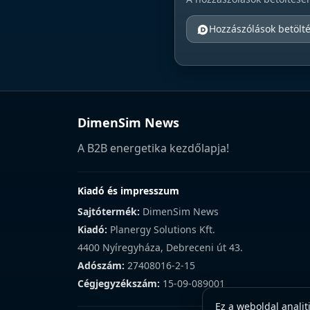
Hozzászólások betölt
DimenSim News
A B2B energetika kezdőlapja!
Kiadó és impresszum
Sajtótermék:
DimenSim News
Kiadó:
Planergy Solutions Kft.
4400 Nyíregyháza, Debreceni út 43.
Adószám:
27408016-2-15
Cégjegyzékszám:
15-09-089001
Ez a weboldal analit