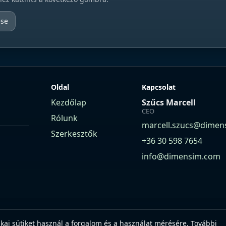
ése
Oldal
Kapcsolat
Kezdőlap
Szűcs Marcell
CEO
Rólunk
marcell.szucs@dimen
Szerkesztők
+36 30 598 7654
info@dimensim.com
ikai sütiket használ a forgalom és a használat mérésére. További