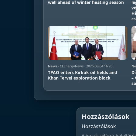
well ahead of winter heating season
le
vé
Hí
c
News
· CEEnergyNews · 2026-08-04 16:26
Ne
TPAO enters Kirkuk oil fields and
Dí
Khan Tervel exploration block
– 
so
Hozzászólások
Hozzászólások
A hozzászólások betöltésé