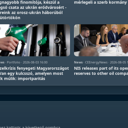
gnagyobb finomítója, készül a
mérlegeli a szerb kormány
gső csata az ukrán erődvárosért -
reink az orosz-ukrán háborúból
sütörtökön
ws
· Portfolio · 2026-08-03 16:00
News
· CEEnergyNews · 2026-08-05 
zelkrízis fenyegeti Magyarországot
NIS releases part of its ope
Van egy kulcsszó, amelyen most
reserves to other oil comp
k múlik: importparitás
hez kattints a következő gombra.