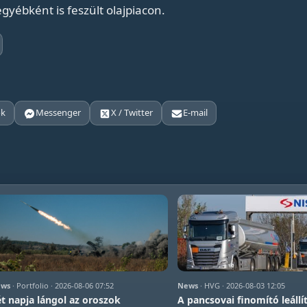
egyébként is feszült olajpiacon.
ok
Messenger
X / Twitter
E-mail
ws
· Portfolio · 2026-08-06 07:52
News
· HVG · 2026-08-03 12:05
t napja lángol az oroszok
A pancsovai finomító leállí