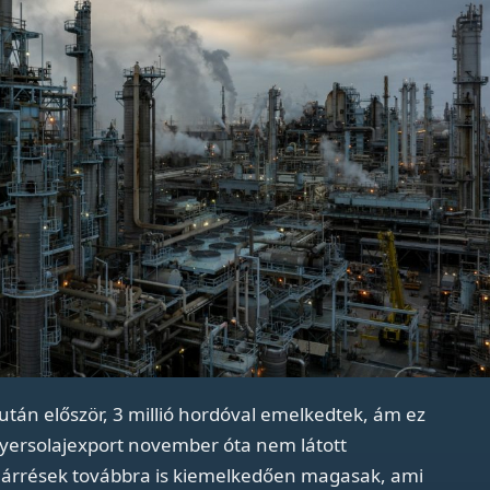
után először, 3 millió hordóval emelkedtek, ám ez
yersolajexport november óta nem látott
i árrések továbbra is kiemelkedően magasak, ami