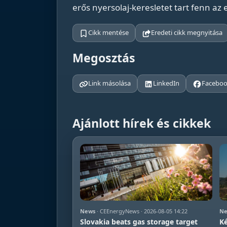
erős nyersolaj-keresletet tart fenn az 
Cikk mentése
Eredeti cikk megnyitása
Megosztás
Link másolása
LinkedIn
Facebo
Ajánlott hírek és cikkek
News
· CEEnergyNews · 2026-08-05 14:22
Ne
Slovakia beats gas storage target
Ké