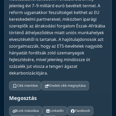
jelenleg évi 7–9 milliárd euró bevételt termel. A
reform ugyanakkor feszültséget kelthet az EU
kereskedelmi partnereivel, miközben iparági
szereplők az átrakodási forgalom Észak-Afrikába
történő áthelyeződése miatt uniós munkahelyek
elvesztésétől is tartanak. A hajótulajdonosok azt
szorgalmazzák, hogy az ETS-bevételek nagyobb
hányadát fordítsák zöld üzemanyagok
fejlesztésére, mivel jelenleg mindössze öt
százalék jut vissza a tengeri ágazat
dekarbonizációjára.
Cikk mentése
Eredeti cikk megnyitása
Megosztás
Link másolása
LinkedIn
Facebook