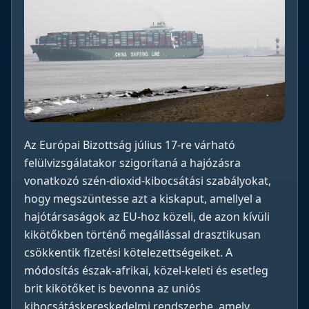
Az Európai Bizottság július 17-re várható
felülvizsgálatakor szigorítaná a hajózásra
vonatkozó szén-dioxid-kibocsátási szabályokat,
hogy megszüntesse azt a kiskaput, amellyel a
hajótársaságok az EU-hoz közeli, de azon kívüli
kikötőkben történő megállással drasztikusan
csökkentik fizetési kötelezettségeiket. A
módosítás észak-afrikai, közel-keleti és esetleg
brit kikötőket is bevonna az uniós
kibocsátáskereskedelmi rendszerbe, amely