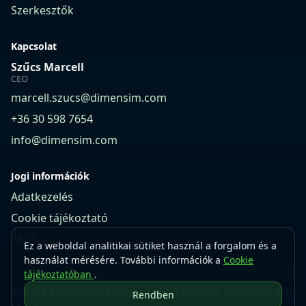
Szerkesztők
Kapcsolat
Szűcs Marcell
CEO
marcell.szucs@dimensim.com
+36 30 598 7654
info@dimensim.com
Jogi információk
Adatkezelés
Cookie tájékoztató
ÁSZF
Ez a weboldal analitikai sütiket használ a forgalom és a
használat mérésére. További információk a
Cookie
tájékoztatóban
.
© 2026 DimenSim News. Kiadó: Planergy Solutions Kft.
Rendben