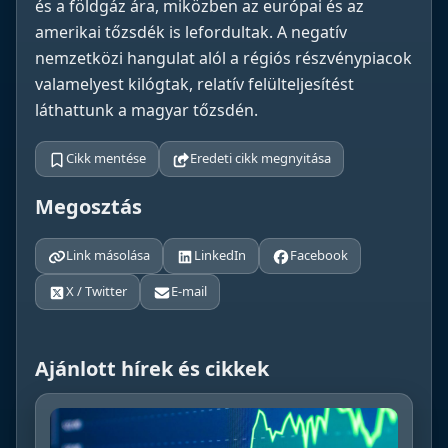
és a földgáz ára, miközben az európai és az
amerikai tőzsdék is lefordultak. A negatív
nemzetközi hangulat alól a régiós részvénypiacok
valamelyest kilógtak, relatív felülteljesítést
láthattunk a magyar tőzsdén.
Cikk mentése
Eredeti cikk megnyitása
Megosztás
Link másolása
LinkedIn
Facebook
X / Twitter
E-mail
Ajánlott hírek és cikkek