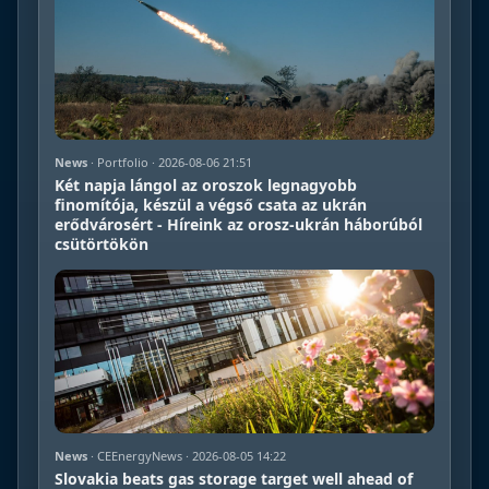
News
· Portfolio · 2026-08-06 21:51
Két napja lángol az oroszok legnagyobb
finomítója, készül a végső csata az ukrán
erődvárosért - Híreink az orosz-ukrán háborúból
csütörtökön
News
· CEEnergyNews · 2026-08-05 14:22
Slovakia beats gas storage target well ahead of