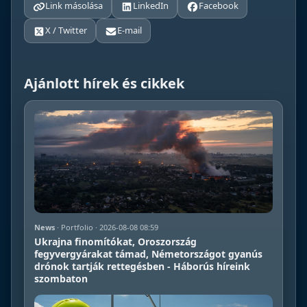
Link másolása
LinkedIn
Facebook
X / Twitter
E-mail
Ajánlott hírek és cikkek
News
· Portfolio · 2026-08-08 08:59
Ukrajna finomítókat, Oroszország
fegyvergyárakat támad, Németországot gyanús
drónok tartják rettegésben - Háborús híreink
szombaton