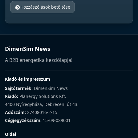
Hozzászólások betöltése
DimenSim News
A B2B energetika kezdőlapja!
Kiadó és impresszum
Sajtótermék:
DimenSim News
Kiadó:
Planergy Solutions Kft.
4400 Nyíregyháza, Debreceni út 43.
Adószám:
27408016-2-15
Cégjegyzékszám:
15-09-089001
Oldal