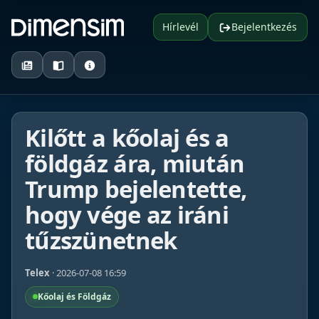
Hírlevél
Bejelentkezés
Kilőtt a kőolaj és a
földgáz ára, miután
Trump bejelentette,
hogy vége az iráni
tűzszünetnek
Telex
· 2026-07-08 16:59
Kőolaj és Földgáz