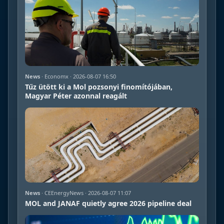
News
· Economx · 2026-08-07 16:50
Tűz ütött ki a Mol pozsonyi finomítójában,
Magyar Péter azonnal reagált
News
· CEEnergyNews · 2026-08-07 11:07
MOL and JANAF quietly agree 2026 pipeline deal