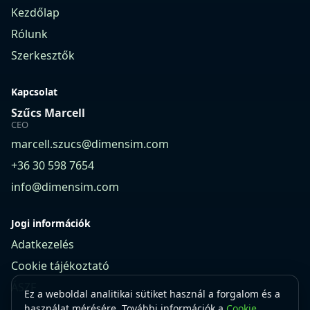
Kezdőlap
Rólunk
Szerkesztők
Kapcsolat
Szűcs Marcell
CEO
marcell.szucs@dimensim.com
+36 30 598 7654
info@dimensim.com
Jogi információk
Adatkezelés
Cookie tájékoztató
ÁSZF
Ez a weboldal analitikai sütiket használ a forgalom és a
használat mérésére. További információk a
Cookie