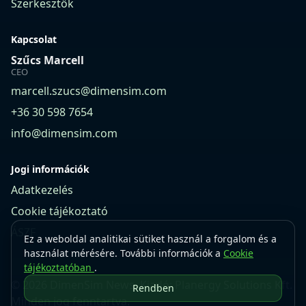
Szerkesztők
Kapcsolat
Szűcs Marcell
CEO
marcell.szucs@dimensim.com
+36 30 598 7654
info@dimensim.com
Jogi információk
Adatkezelés
Cookie tájékoztató
ÁSZF
Ez a weboldal analitikai sütiket használ a forgalom és a
használat mérésére. További információk a
Cookie
tájékoztatóban
.
© 2026 DimenSim News. Kiadó: Planergy Solutions Kft.
Rendben
Minden jog fenntartva.