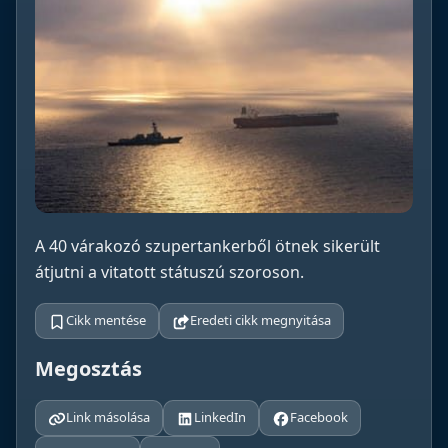
A 40 várakozó szupertankerből ötnek sikerült
átjutni a vitatott státuszú szoroson.
Cikk mentése
Eredeti cikk megnyitása
Megosztás
Link másolása
LinkedIn
Facebook