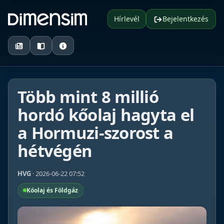
Hírlevél
Bejelentkezés
Több mint 8 millió
hordó kőolaj hagyta el
a Hormuzi-szorost a
hétvégén
HVG
· 2026-06-22 07:52
Kőolaj és Földgáz