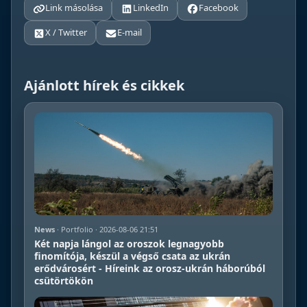
Link másolása
LinkedIn
Facebook
X / Twitter
E-mail
Ajánlott hírek és cikkek
News
· Portfolio · 2026-08-06 21:51
Két napja lángol az oroszok legnagyobb
finomítója, készül a végső csata az ukrán
erődvárosért - Híreink az orosz-ukrán háborúból
csütörtökön