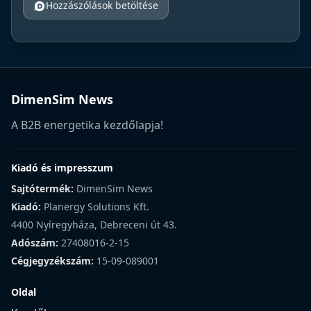
Hozzászólások betöltése
DimenSim News
A B2B energetika kezdőlapja!
Kiadó és impresszum
Sajtótermék:
DimenSim News
Kiadó:
Planergy Solutions Kft.
4400 Nyíregyháza, Debreceni út 43.
Adószám:
27408016-2-15
Cégjegyzékszám:
15-09-089001
Oldal