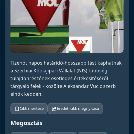
Tizenöt napos határidő-hosszabbítást kaphatnak
a Szerbiai Kőolajipari Vállalat (NIS) többségi
tulajdonrészének esetleges értékesítéséről
tárgyaló felek - közölte Aleksandar Vucic szerb
elnök kedden.
Cikk mentése
Eredeti cikk megnyitása
Megosztás