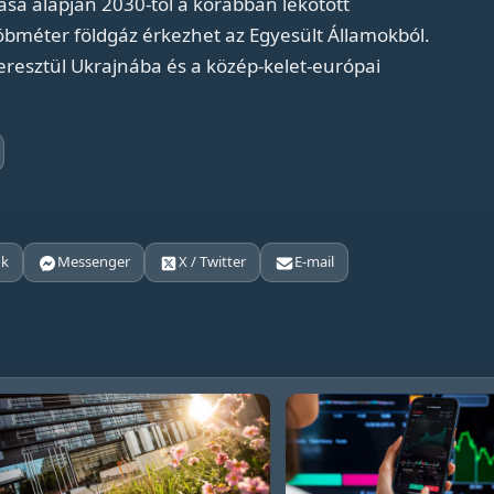
sa alapján 2030-tól a korábban lekötött
köbméter földgáz érkezhet az Egyesült Államokból.
keresztül Ukrajnába és a közép-kelet-európai
ok
Messenger
X / Twitter
E-mail