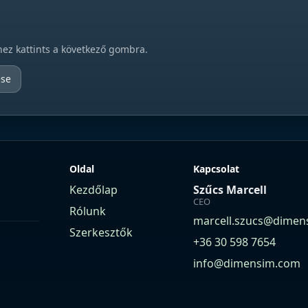
hez kattints a következő gombra.
ése
Oldal
Kapcsolat
Kezdőlap
Szűcs Marcell
CEO
Rólunk
marcell.szucs@dimen
Szerkesztők
+36 30 598 7654
info@dimensim.com