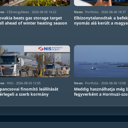
ws
· CEEnergyNews · 2026-08-05 14:22
News
· Portfolio · 2026-08-06 18:37
ovakia beats gas storage target
Elbizonytalanodtak a befek
ll ahead of winter heating season
nyomás alá került a magya
ws
· HVG · 2026-08-03 12:05
News
· Portfolio · 2026-08-06 13:00
pancsovai finomító leállítását
Meddig használhatja még I
rlegeli a szerb kormány
fegyverként a Hormuzi-szo