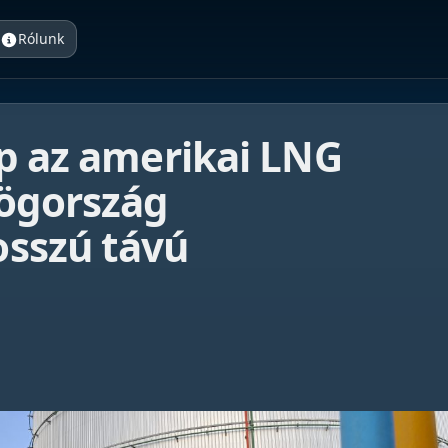
Rólunk
p az amerikai LNG
ögország
sszú távú