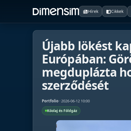
Hírek
Cikkek
Újabb lökést ka
Európában: Gör
megduplázta ho
szerződését
Portfolio
· 2026-06-12 10:00
Kőolaj és Földgáz