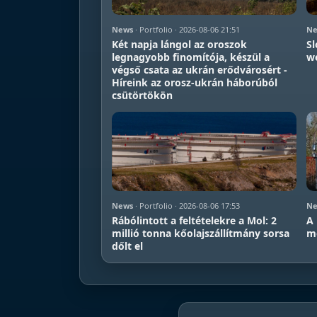
News
· Portfolio · 2026-08-06 21:51
Ne
Két napja lángol az oroszok
Sl
legnagyobb finomítója, készül a
we
végső csata az ukrán erődvárosért -
Híreink az orosz-ukrán háborúból
csütörtökön
News
· Portfolio · 2026-08-06 17:53
Ne
Rábólintott a feltételekre a Mol: 2
A 
millió tonna kőolajszállítmány sorsa
mé
dőlt el