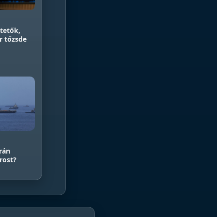
tetők,
r tőzsde
rán
rost?