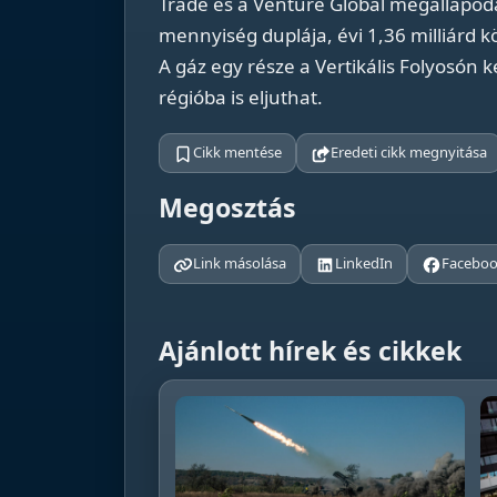
Trade és a Venture Global megállapodá
mennyiség duplája, évi 1,36 milliárd 
A gáz egy része a Vertikális Folyosón 
régióba is eljuthat.
Cikk mentése
Eredeti cikk megnyitása
Megosztás
Link másolása
LinkedIn
Facebo
Ajánlott hírek és cikkek