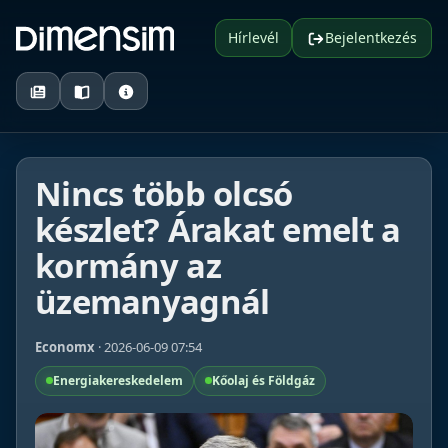
Hírlevél
Bejelentkezés
Nincs több olcsó
készlet? Árakat emelt a
kormány az
üzemanyagnál
Economx
· 2026-06-09 07:54
Energiakereskedelem
Kőolaj és Földgáz