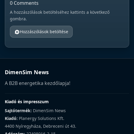
0 Comments
A hozzászólások betöltéséhez kattints a következő
gombra.
Hozzászólások betöltése
DimenSim News
A B2B energetika kezdőlapja!
Kiadó és impresszum
Sajtótermék:
DimenSim News
Kiadó:
Planergy Solutions Kft.
4400 Nyíregyháza, Debreceni út 43.
Adószám:
27408016-2-15