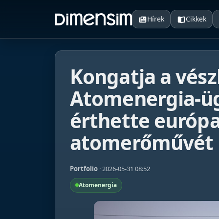
Hírek
Cikkek
Kongatja a vés
Atomenergia-üg
érthette európ
atomerőművét
Portfolio
· 2026-05-31 08:52
Atomenergia