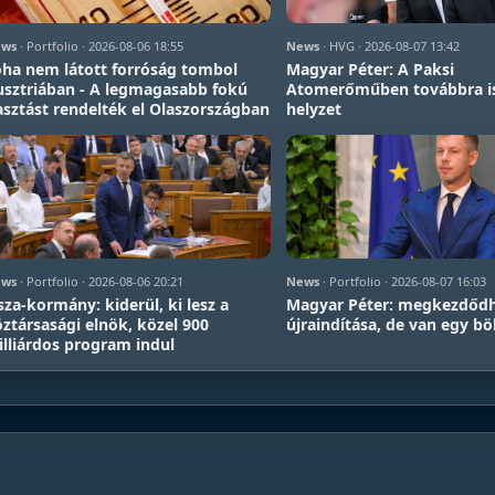
ws
· Portfolio · 2026-08-06 18:55
News
· HVG · 2026-08-07 13:42
ha nem látott forróság tombol
Magyar Péter: A Paksi
sztriában - A legmagasabb fokú
Atomerőműben továbbra is
asztást rendelték el Olaszországban
helyzet
ws
· Portfolio · 2026-08-06 20:21
News
· Portfolio · 2026-08-07 16:03
sza-kormány: kiderül, ki lesz a
Magyar Péter: megkezdődh
ztársasági elnök, közel 900
újraindítása, de van egy b
lliárdos program indul