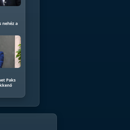
 nehéz a
et Paks
ökkenő