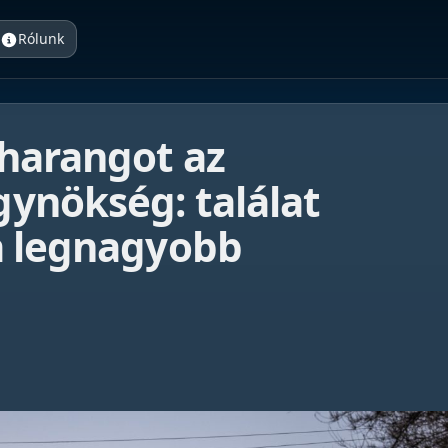
Rólunk
zharangot az
ynökség: találat
a legnagyobb