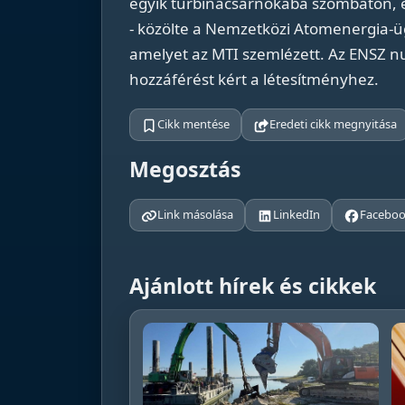
egyik turbinacsarnokába szombaton, és 
- közölte a Nemzetközi Atomenergia-ü
amelyet az MTI szemlézett. Az ENSZ nuk
hozzáférést kért a létesítményhez.
Cikk mentése
Eredeti cikk megnyitása
Megosztás
Link másolása
LinkedIn
Facebo
Ajánlott hírek és cikkek