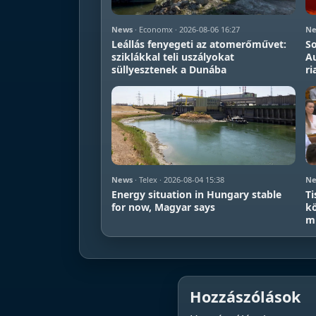
News
· Economx · 2026-08-06 16:27
Ne
Leállás fenyegeti az atomerőművet:
So
sziklákkal teli uszályokat
Au
süllyesztenek a Dunába
ri
News
· Telex · 2026-08-04 15:38
Ne
Energy situation in Hungary stable
Ti
for now, Magyar says
kö
mi
Hozzászólások