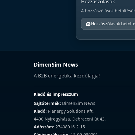
Hozzászólások
A hozzászólások betöltésé
Hozzászólások betölt
DimenSim News
A B2B energetika kezdőlapja!
Kiadó és impresszum
Sajtótermék:
DimenSim News
Kiadó:
Planergy Solutions Kft.
4400 Nyíregyháza, Debreceni út 43.
Adószám:
27408016-2-15
Cégjegyzékszám:
15-09-089001