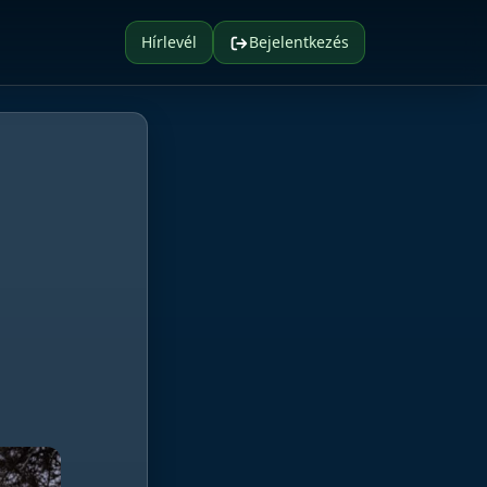
Hírlevél
Bejelentkezés