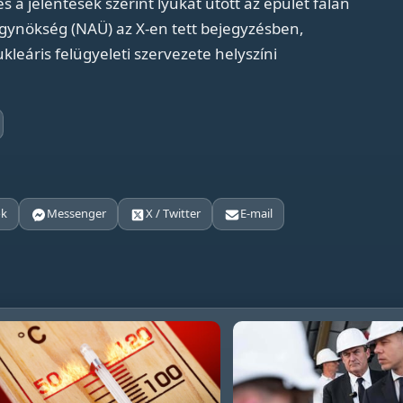
a jelentések szerint lyukat ütött az épület falán
gynökség (NAÜ) az X-en tett bejegyzésben,
leáris felügyeleti szervezete helyszíni
ok
Messenger
X / Twitter
E-mail