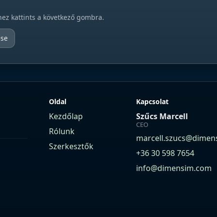
hez kattints a következő gombra.
ése
Oldal
Kapcsolat
Kezdőlap
Szűcs Marcell
CEO
Rólunk
marcell.szucs@dimen
Szerkesztők
+36 30 598 7654
info@dimensim.com