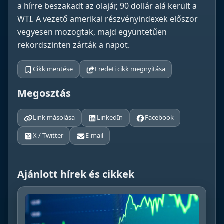
a hírre beszakadt az olajár, 90 dollár alá került a
WTI. A vezető amerikai részvényindexek először
vegyesen mozogtak, majd együntetűen
rekordszinten zárták a napot.
Cikk mentése
Eredeti cikk megnyitása
Megosztás
Link másolása
LinkedIn
Facebook
X / Twitter
E-mail
Ajánlott hírek és cikkek