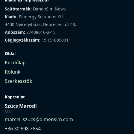
Sajtótermék:
DimenSim News
Kiadó:
Planergy Solutions Kft.
4400 Nyíregyháza, Debreceni út 43.
Adószám:
27408016-2-15
Cégjegyzékszám:
15-09-089001
Oldal
Kezdőlap
Rólunk
Szerkesztők
Kapcsolat
Szűcs Marcell
CEO
marcell.szucs@dimensim.com
+36 30 598 7654