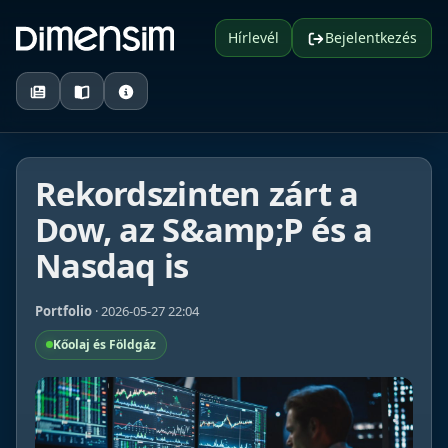
Hírlevél
Bejelentkezés
Rekordszinten zárt a
Dow, az S&amp;P és a
Nasdaq is
Portfolio
· 2026-05-27 22:04
Kőolaj és Földgáz