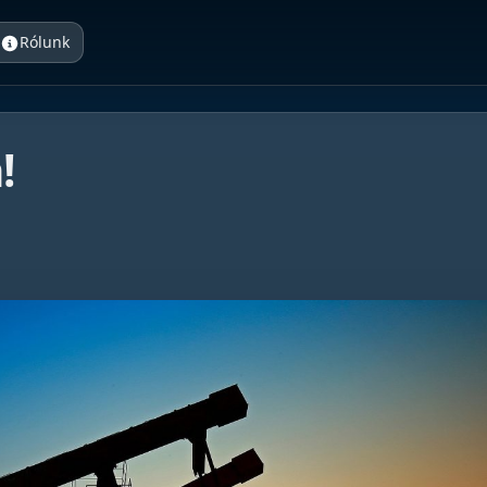
Rólunk
!