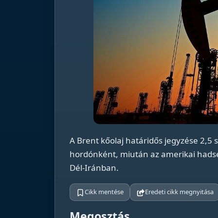
A Brent kőolaj határidős jegyzése 2,5 
hordónként, miután az amerikai hadser
Dél-Iránban.
Cikk mentése
Eredeti cikk megnyitása
Megosztás