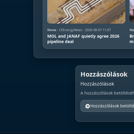
News
· CEEnergyNews · 2026-08-07 11:07
Ne
MOL and JANAF quietly agree 2026
Br
pipeline deal
mi
Hozzászólások
Hozzászólások
A hozzászólások betöltésé
Hozzászólások betölt