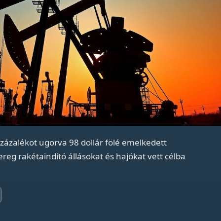
százalékot ugorva 98 dollár fölé emelkedett
eg rakétaindító állásokat és hajókat vett célba