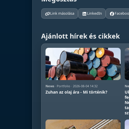
Link másolása
LinkedIn
Facebo
Ajánlott hírek és cikkek
News
· Portfolio · 2026-08-04 14:32
Ne
Zuhan az olaj ára - Mi történik?
Uk
fe
N
ta
s