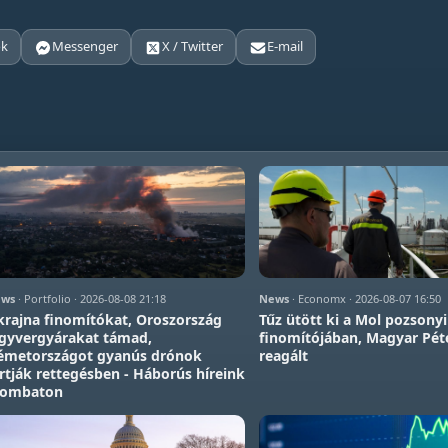
ok
Messenger
X / Twitter
E-mail
ws
· Portfolio · 2026-08-08 21:18
News
· Economx · 2026-08-07 16:50
rajna finomítókat, Oroszország
Tűz ütött ki a Mol pozsonyi
gyvergyárakat támad,
finomítójában, Magyar Pét
émetországot gyanús drónok
reagált
rtják rettegésben - Háborús híreink
zombaton