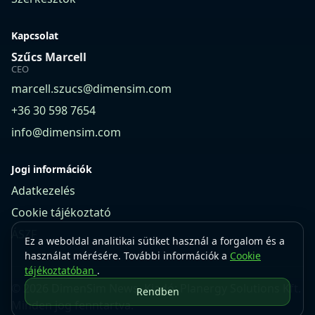
Kapcsolat
Szűcs Marcell
CEO
marcell.szucs@dimensim.com
+36 30 598 7654
info@dimensim.com
Jogi információk
Adatkezelés
Cookie tájékoztató
ÁSZF
Ez a weboldal analitikai sütiket használ a forgalom és a
használat mérésére. További információk a
Cookie
tájékoztatóban
.
© 2026 DimenSim News. Kiadó: Planergy Solutions Kft.
Rendben
Minden jog fenntartva.