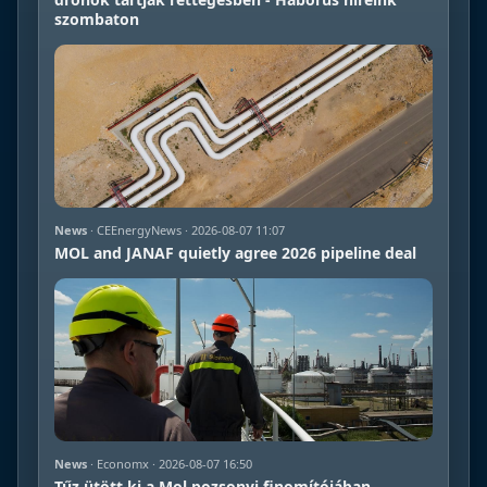
szombaton
News
· CEEnergyNews · 2026-08-07 11:07
MOL and JANAF quietly agree 2026 pipeline deal
News
· Economx · 2026-08-07 16:50
Tűz ütött ki a Mol pozsonyi finomítójában,