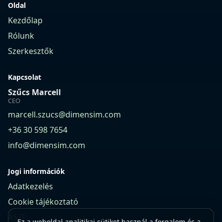
Oldal
Kezdőlap
Rólunk
Szerkesztők
Kapcsolat
Szűcs Marcell
CEO
marcell.szucs@dimensim.com
+36 30 598 7654
info@dimensim.com
Jogi információk
Adatkezelés
Cookie tájékoztató
ÁSZF
Ez a weboldal analitikai sütiket használ a forgalom és a