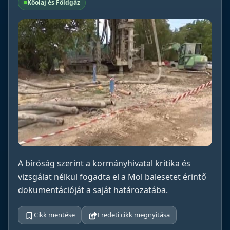
Kőolaj és Földgáz
A bíróság szerint a kormányhivatal kritika és
vizsgálat nélkül fogadta el a Mol balesetet érintő
dokumentációját a saját határozatába.
Cikk mentése
Eredeti cikk megnyitása