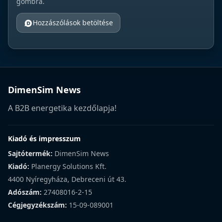
gombra.
Hozzászólások betöltése
DimenSim News
A B2B energetika kezdőlapja!
Kiadó és impresszum
Sajtótermék:
DimenSim News
Kiadó:
Planergy Solutions Kft.
4400 Nyíregyháza, Debreceni út 43.
Adószám:
27408016-2-15
Cégjegyzékszám:
15-09-089001