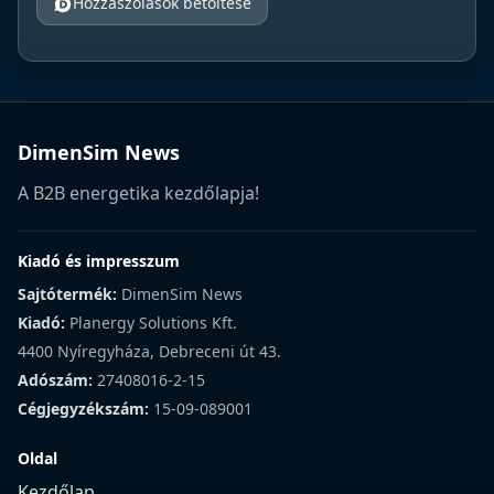
Hozzászólások betöltése
DimenSim News
A B2B energetika kezdőlapja!
Kiadó és impresszum
Sajtótermék:
DimenSim News
Kiadó:
Planergy Solutions Kft.
4400 Nyíregyháza, Debreceni út 43.
Adószám:
27408016-2-15
Cégjegyzékszám:
15-09-089001
Oldal
Kezdőlap