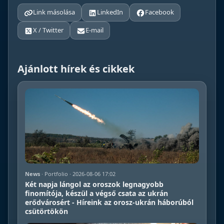
Link másolása
LinkedIn
Facebook
X / Twitter
E-mail
Ajánlott hírek és cikkek
News
· Portfolio · 2026-08-06 17:02
Két napja lángol az oroszok legnagyobb
finomítója, készül a végső csata az ukrán
erődvárosért - Híreink az orosz-ukrán háborúból
csütörtökön