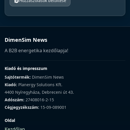
Hozzászólások betöltése
DimenSim News
A B2B energetika kezdőlapja!
Kiadó és impresszum
Sajtótermék:
DimenSim News
Kiadó:
Planergy Solutions Kft.
4400 Nyíregyháza, Debreceni út 43.
Adószám:
27408016-2-15
Cégjegyzékszám:
15-09-089001
Oldal
Kezdőlap