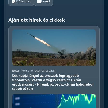
X / Twitter
E-mail
Ajánlott hírek és cikkek
News
· Portfolio · 2026-08-06 21:51
Két napja lángol az oroszok legnagyobb
finomítója, készül a végső csata az ukrán
erődvárosért - Híreink az orosz-ukrán háborúból
csütörtökön