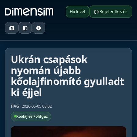
Hírlevél
Bejelentkezés
Ukrán csapások
nyomán újabb
kőolajfinomító gyulladt
ki éjjel
HVG
· 2026-05-05 08:02
Kőolaj és Földgáz