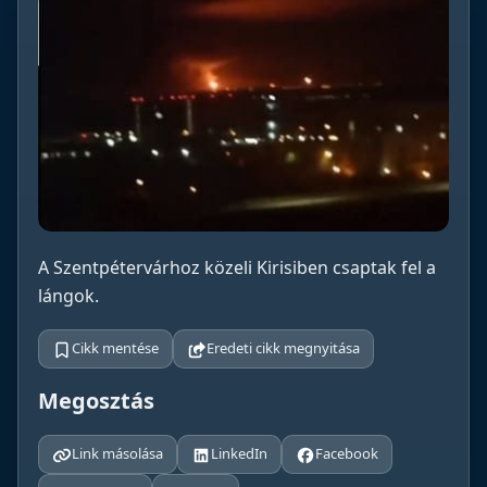
A Szentpétervárhoz közeli Kirisiben csaptak fel a
lángok.
Cikk mentése
Eredeti cikk megnyitása
Megosztás
Link másolása
LinkedIn
Facebook