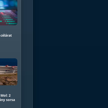
 célárat
 Mol: 2
ány sorsa