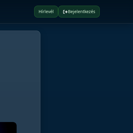
Hírlevél
Bejelentkezés