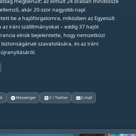
latilag megbénult: az elmúlt 24 órában mindössze
jellemző, akár 20-szor nagyobb napi
tett be a hajóforgalomra, miközben az Egyesült
az iráni szállítmányokat – eddig 37 hajót
rancia elnök bejelentette, hogy nemzetközi
l biztonságának szavatolására, és az iráni
 újranyitásáról.
ok
Messenger
X / Twitter
E-mail