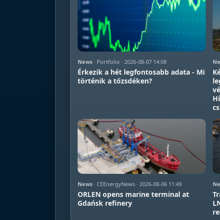
News
· Portfolio · 2026-08-07 14:08
Ne
Érkezik a hét legfontosabb adata - Mi
Ké
történik a tőzsdéken?
le
vé
Hí
c
News
· CEEnergyNews · 2026-08-06 11:49
Ne
ORLEN opens marine terminal at
Tr
Gdańsk refinery
LN
re