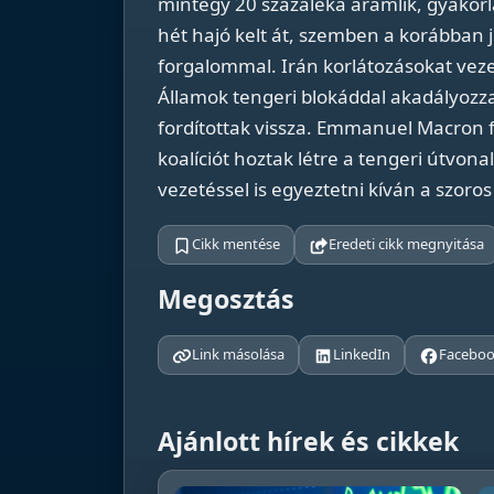
mintegy 20 százaléka áramlik, gyakor
hét hajó kelt át, szemben a korábban 
forgalommal. Irán korlátozásokat veze
Államok tengeri blokáddal akadályozza 
fordítottak vissza. Emmanuel Macron f
koalíciót hoztak létre a tengeri útvona
vezetéssel is egyeztetni kíván a szoros
Cikk mentése
Eredeti cikk megnyitása
Megosztás
Link másolása
LinkedIn
Facebo
Ajánlott hírek és cikkek