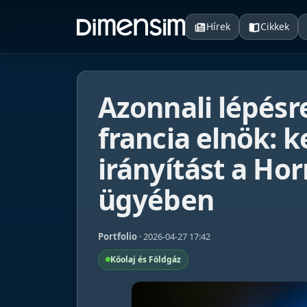
Hírek
Cikkek
Azonnali lépésr
francia elnök: k
irányítást a Ho
ügyében
Portfolio
· 2026-04-27 17:42
Kőolaj és Földgáz