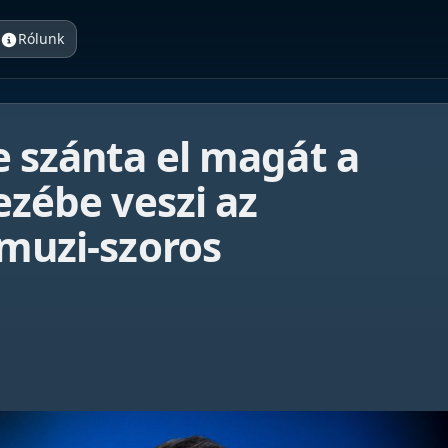
Rólunk
e szánta el magát a
ezébe veszi az
rmuzi-szoros