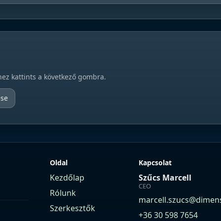
hez kattints a következő gombra.
ése
Oldal
Kapcsolat
Kezdőlap
Szűcs Marcell
CEO
Rólunk
marcell.szucs@dimen
Szerkesztők
+36 30 598 7654