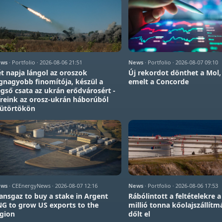
ws
· Portfolio · 2026-08-06 21:51
News
· Portfolio · 2026-08-07 09:10
t napja lángol az oroszok
Új rekordot dönthet a Mol,
gnagyobb finomítója, készül a
emelt a Concorde
gső csata az ukrán erődvárosért -
reink az orosz-ukrán háborúból
sütörtökön
ws
· CEEnergyNews · 2026-08-07 12:16
News
· Portfolio · 2026-08-06 17:53
ansgaz to buy a stake in Argent
Rábólintott a feltételekre a
G to grow US exports to the
millió tonna kőolajszállítm
gion
dőlt el