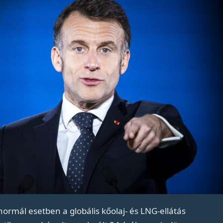
ormál esetben a globális kőolaj- és LNG-ellátás