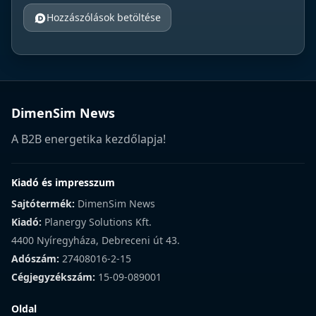
Hozzászólások betöltése
DimenSim News
A B2B energetika kezdőlapja!
Kiadó és impresszum
Sajtótermék:
DimenSim News
Kiadó:
Planergy Solutions Kft.
4400 Nyíregyháza, Debreceni út 43.
Adószám:
27408016-2-15
Cégjegyzékszám:
15-09-089001
Oldal