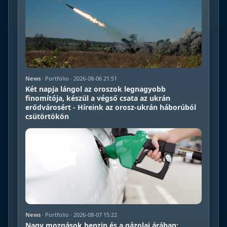
News
· Portfolio · 2026-08-06 21:51
Két napja lángol az oroszok legnagyobb
finomítója, készül a végső csata az ukrán
erődvárosért - Híreink az orosz-ukrán háborúból
csütörtökön
News
· Portfolio · 2026-08-07 15:22
Nagy mozgások benzin és a gázolaj árában: