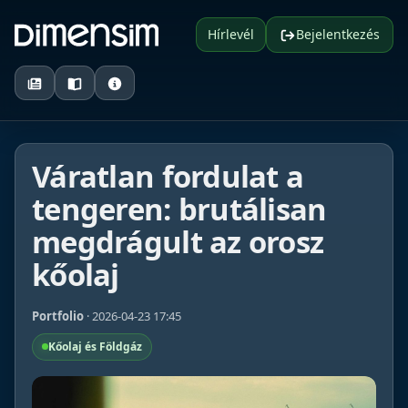
Hírlevél
Bejelentkezés
Váratlan fordulat a
tengeren: brutálisan
megdrágult az orosz
kőolaj
Portfolio
· 2026-04-23 17:45
Kőolaj és Földgáz