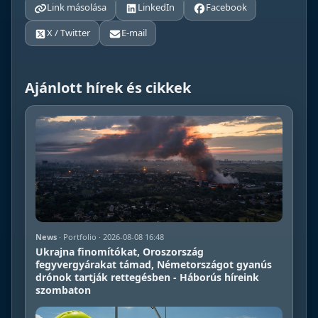
Link másolása
LinkedIn
Facebook
X / Twitter
E-mail
Ajánlott hírek és cikkek
News
· Portfolio · 2026-08-08 16:48
Ukrajna finomítókat, Oroszország
fegyvergyárakat támad, Németországot gyanús
drónok tartják rettegésben - Háborús híreink
szombaton