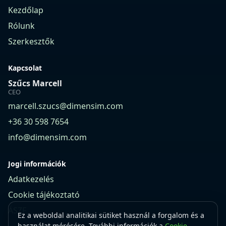
Kezdőlap
Rólunk
Szerkesztők
Kapcsolat
Szűcs Marcell
CEO
marcell.szucs@dimensim.com
+36 30 598 7654
info@dimensim.com
Jogi információk
Adatkezelés
Cookie tájékoztató
ÁSZF
Ez a weboldal analitikai sütiket használ a forgalom és a
használat mérésére. További információk a
Cookie