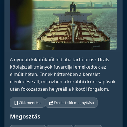
A nyugati kikötőkből Indiába tartó orosz Urals
kőolajszállítmányok fuvardíjai emelkedtek az
elmúlt héten. Ennek hátterében a kereslet
élénkülése áll, miközben a korábbi dróncsapások
után fokozatosan helyreáll a kikötői forgalom.
Cikk mentése
Eredeti cikk megnyitása
Megosztás