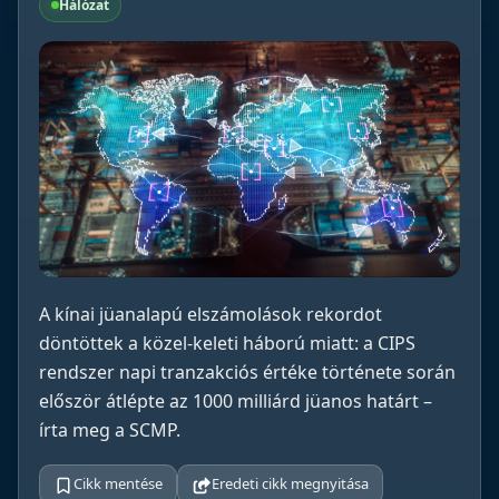
Hálózat
A kínai jüanalapú elszámolások rekordot
döntöttek a közel-keleti háború miatt: a CIPS
rendszer napi tranzakciós értéke története során
először átlépte az 1000 milliárd jüanos határt –
írta meg a SCMP.
Cikk mentése
Eredeti cikk megnyitása