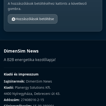
A hozzászólások betöltéséhez kattints a következő
gombra.
Hozzászólások betöltése
DimenSim News
A B2B energetika kezdőlapja!
Kiadó és impresszum
Sajtótermék:
DimenSim News
Kiadó:
Planergy Solutions Kft.
4400 Nyíregyháza, Debreceni út 43.
Adószám:
27408016-2-15
Cégjegyzékszám:
15-09-089001