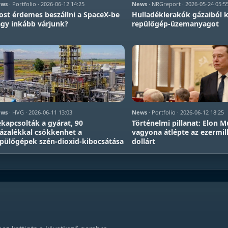
ws
· Portfolio · 2026-06-12 14:25
News
· NRGreport · 2026-05-24 05:5
st érdemes beszállni a SpaceX-be
Hulladéklerakók gázaiból k
gy inkább várjunk?
repülőgép-üzemanyagot
ws
· HVG · 2026-06-11 13:03
News
· Portfolio · 2026-06-12 18:25
kapcsolták a gyárat, 90
Történelmi pillanat: Elon 
ázalékkal csökkenhet a
vagyona átlépte az ezermil
pülőgépek szén-dioxid-kibocsátása
dollárt