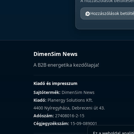
A hozzászólások betöltésé
Hozzászólások betölt
DimenSim News
A B2B energetika kezdőlapja!
Kiadó és impresszum
Sajtótermék:
DimenSim News
Kiadó:
Planergy Solutions Kft.
4400 Nyíregyháza, Debreceni út 43.
Adószám:
27408016-2-15
Cégjegyzékszám:
15-09-089001
Ez a weboldal analit