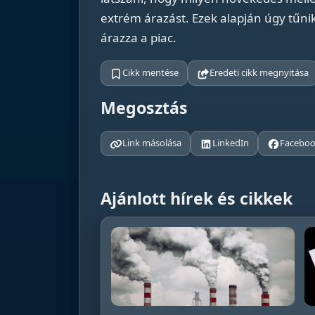
extrém árazást. Ezek alapján úgy tűnik,
árazza a piac.
Cikk mentése
Eredeti cikk megnyitása
Megosztás
Link másolása
LinkedIn
Facebo
Ajánlott hírek és cikkek