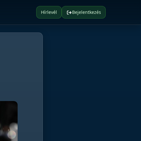
Hírlevél
Bejelentkezés