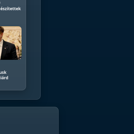
5
észítettek
Musk
liárd