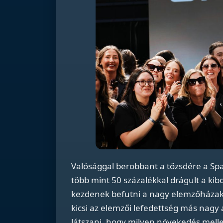
Valósággal berobbant a tőzsdére a Spa
több mint 50 százalékkal drágult a ki
kezdenek befutni a nagy elemzőházak aj
kicsi az elemzői lefedettség más nagy
látszani, hogy milyen növekedés melle