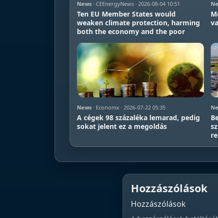
News
· CEEnergyNews · 2026-08-04 10:51
Ne
Ten EU Member States would
Mo
weaken climate protection, harming
va
both the economy and the poor
News
· Economx · 2026-07-22 05:35
Ne
A cégek 98 százaléka lemarad, pedig
Be
sokat jelent ez a megoldás
sz
re
Hozzászólások
Hozzászólások