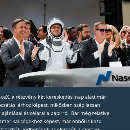
ceX, a részvény két kereskedési nap alatt már
bocsátási árhoz képest, miközben szép lassan
ánlásai és célárai a papírról. Bár még relatíve
 amerikai cégekhez képest, már ebből is kezd
tt tartják védhetőnek az elemzők a mostani