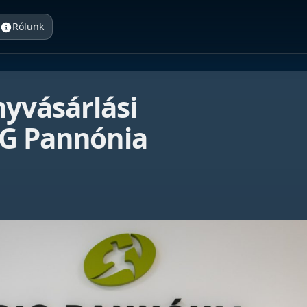
Rólunk
nyvásárlási
IG Pannónia