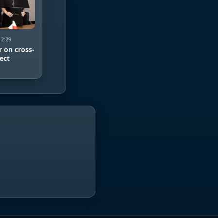
12:29
 on cross-
ect