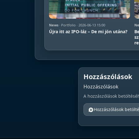
News
· Portfolio · 2026-06-13 15:00
Ne
Újra itt az IPO-láz – De mi jön utána?
Be
sz
re
Hozzászólások
Hozzászólások
A hozzászólások betöltésé
Hozzászólások betölt