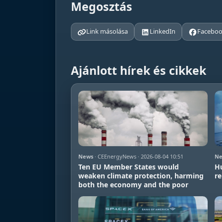
Megosztás
Link másolása
LinkedIn
Facebo
Ajánlott hírek és cikkek
News
· CEEnergyNews · 2026-08-04 10:51
Ne
Ten EU Member States would
Hu
weaken climate protection, harming
r
both the economy and the poor