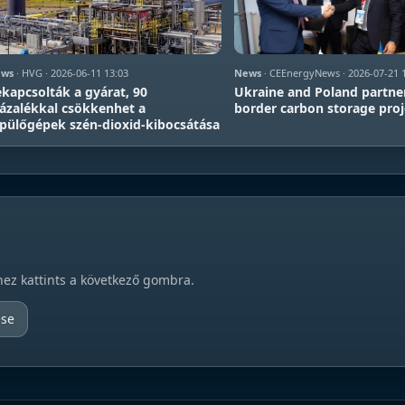
ws
· HVG · 2026-06-11 13:03
News
· CEEnergyNews · 2026-07-21 
kapcsolták a gyárat, 90
Ukraine and Poland partner
ázalékkal csökkenhet a
border carbon storage proj
pülőgépek szén-dioxid-kibocsátása
hez kattints a következő gombra.
ése