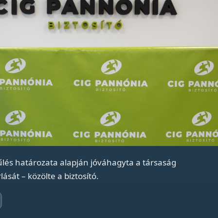
lés határozata alapján jóváhagyta a társaság
ását – közölte a biztosító.