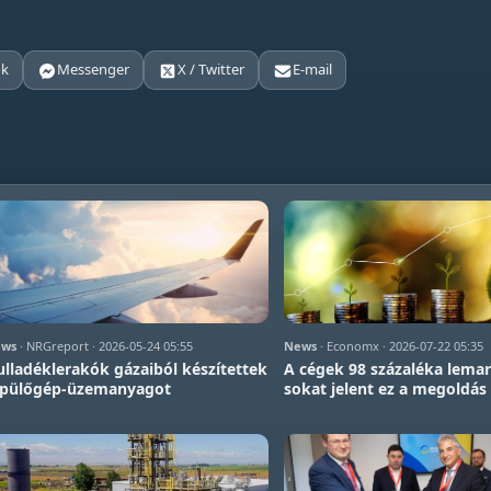
ok
Messenger
X / Twitter
E-mail
ws
· NRGreport · 2026-05-24 05:55
News
· Economx · 2026-07-22 05:35
lladéklerakók gázaiból készítettek
A cégek 98 százaléka lemar
epülőgép-üzemanyagot
sokat jelent ez a megoldás