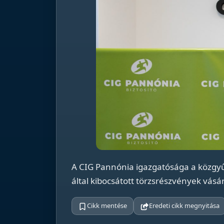
A CIG Pannónia igazgatósága a közgyű
által kibocsátott törzsrészvények vásárl
Cikk mentése
Eredeti cikk megnyitása