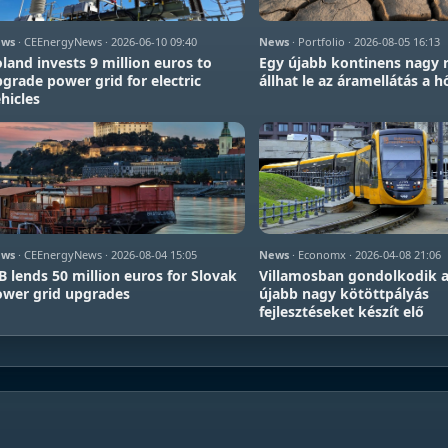
ws
· CEEnergyNews · 2026-06-10 09:40
News
· Portfolio · 2026-08-05 16:13
land invests 9 million euros to
Egy újabb kontinens nagy 
grade power grid for electric
állhat le az áramellátás a 
hicles
ws
· CEEnergyNews · 2026-08-04 15:05
News
· Economx · 2026-04-08 21:06
B lends 50 million euros for Slovak
Villamosban gondolkodik a
wer grid upgrades
újabb nagy kötöttpályás
fejlesztéseket készít elő