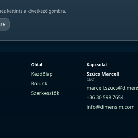
hez kattints a következő gombra.
ése
Oldal
Kapcsolat
Kezdőlap
Szűcs Marcell
CEO
Rólunk
marcell.szucs@dimen
Szerkesztők
+36 30 598 7654
info@dimensim.com