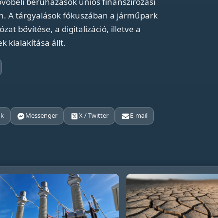
jövőbeli beruházások uniós finanszírozási
n. A tárgyalások fókuszában a járműpark
at bővítése, a digitalizáció, illetve a
 kialakítása állt.
ok
Messenger
X / Twitter
E-mail