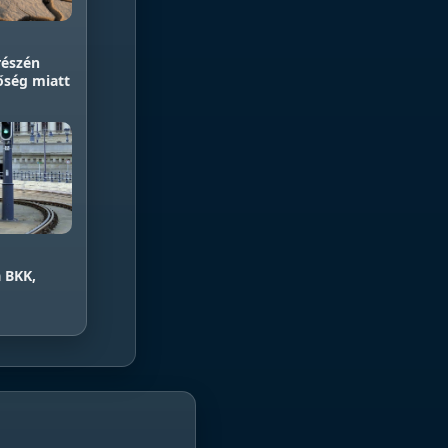
részén
hőség miatt
 BKK,