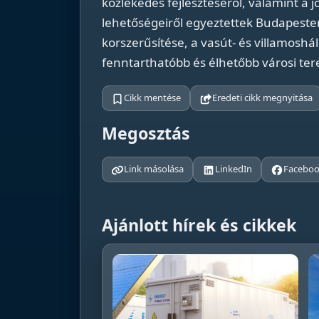
közlekedés fejlesztéséről, valamint a 
lehetőségeiről egyeztettek Budapeste
korszerűsítése, a vasút- és villamoshálóz
fenntarthatóbb és élhetőbb városi terek
Cikk mentése
Eredeti cikk megnyitása
Megosztás
Link másolása
LinkedIn
Facebo
Ajánlott hírek és cikkek