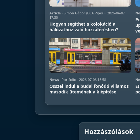
Article
· Simon Gábor (DLA Piper) · 2026-04-07
Ne
17:30
Po
Hogyan segíthet a kolokáció a
up
hálózathoz való hozzáférésben?
ve
News
· Portfolio · 2026-07-06 15:58
Ne
Ősszel indul a budai fonódó villamos
EI
második ütemének a kiépítése
po
Hozzászólások