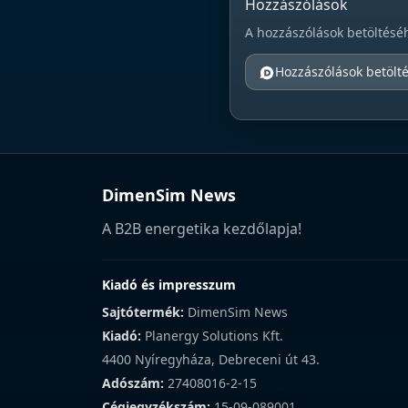
Hozzászólások
A hozzászólások betöltésé
Hozzászólások betölt
DimenSim News
A B2B energetika kezdőlapja!
Kiadó és impresszum
Sajtótermék:
DimenSim News
Kiadó:
Planergy Solutions Kft.
4400 Nyíregyháza, Debreceni út 43.
Adószám:
27408016-2-15
Cégjegyzékszám:
15-09-089001