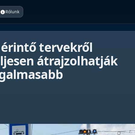
Rólunk
érintő tervekről
ljesen átrajzolhatják
orgalmasabb